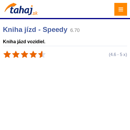
≡
Kniha jízd - Speedy
6.70
Kniha jázd vozidiel.
(
4.6
-
5
x)