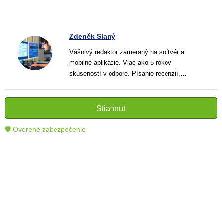
Zdeněk Slaný
Vášnivý redaktor zameraný na softvér a
mobilné aplikácie. Viac ako 5 rokov
skúseností v odbore. Písanie recenzií,
návodov a noviniek. Tvorca jasných a
informatívnych textov, ktoré pomáhajú
čitateľom lepšie porozumieť a využiť moderné
Stiahnuť
technológie.
🛡 Overené zabezpečenie