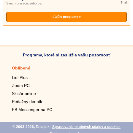
Trial
Synchronizácia súborov.
ďalšie programy »
Programy, ktoré si zaslúžia vašu pozornosť
Oblíbené
Mobilné aplikácie
Lidl Plus
Krokomer do mobilu
Zoom PC
Lupa do mobilu
Skicár online
Diaľkový TV ovládač
Peňažný denník
Živé tapety do mobilu
FB Messenger na PC
Mariáš do mobilu
© 2003-2026, Tahaj.sk
|
Spracovanie osobných údajov a cookies