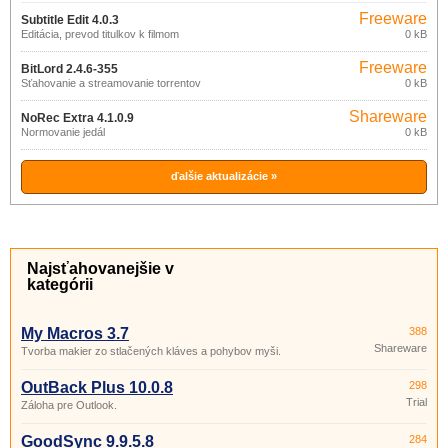
Freeware
Subtitle Edit 4.0.3
Editácia, prevod titulkov k filmom
0 kB
Freeware
BitLord 2.4.6-355
Sťahovanie a streamovanie torrentov
0 kB
Shareware
NoRec Extra 4.1.0.9
Normovanie jedál
0 kB
ďalšie aktualizácie »
Najsťahovanejšie v
kategórii
My Macros 3.7
388
Shareware
Tvorba makier zo stlačených kláves a pohybov myši.
OutBack Plus 10.0.8
298
Trial
Záloha pre Outlook.
GoodSync 9.9.5.8
284