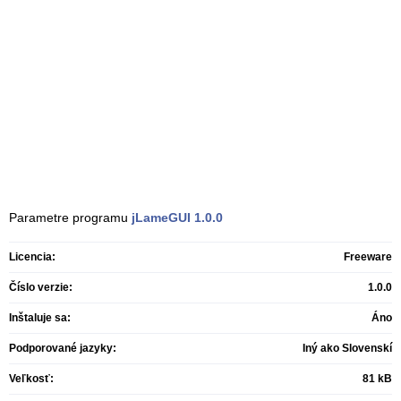
Parametre programu
jLameGUI
1.0.0
Licencia:
Freeware
Číslo verzie:
1.0.0
Inštaluje sa:
Áno
Podporované jazyky:
Iný ako Slovenskí
Veľkosť:
81 kB