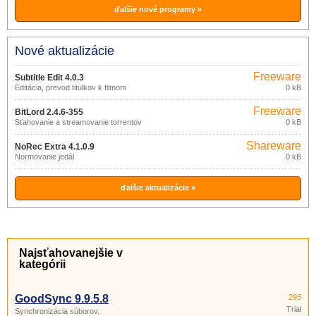
ďalšie nové programy »
Nové aktualizácie
Freeware
Subtitle Edit 4.0.3
Editácia, prevod titulkov k filmom
0 kB
Freeware
BitLord 2.4.6-355
Sťahovanie a streamovanie torrentov
0 kB
Shareware
NoRec Extra 4.1.0.9
Normovanie jedál
0 kB
ďalšie aktualizácie »
Najsťahovanejšie v
kategórii
GoodSync 9.9.5.8
293
Trial
Synchronizácia súborov.