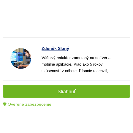
Zdeněk Slaný
Vášnivý redaktor zameraný na softvér a
mobilné aplikácie. Viac ako 5 rokov
skúseností v odbore. Písanie recenzií,
návodov a noviniek. Tvorca jasných a
informatívnych textov, ktoré pomáhajú
čitateľom lepšie porozumieť a využiť moderné
Stiahnuť
technológie.
🛡 Overené zabezpečenie