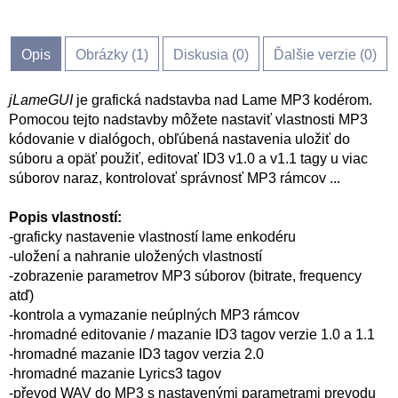
Opis
Obrázky (
1
)
Diskusia (
0
)
Ďalšie verzie (0)
jLameGUI
je grafická nadstavba nad Lame MP3 kodérom.
Pomocou tejto nadstavby môžete nastaviť vlastnosti MP3
kódovanie v dialógoch, obľúbená nastavenia uložiť do
súboru a opäť použiť, editovať ID3 v1.0 a v1.1 tagy u viac
súborov naraz, kontrolovať správnosť MP3 rámcov ...
Popis vlastností:
-graficky nastavenie vlastností lame enkodéru
-uložení a nahranie uložených vlastností
-zobrazenie parametrov MP3 súborov (bitrate, frequency
atď)
-kontrola a vymazanie neúplných MP3 rámcov
-hromadné editovanie / mazanie ID3 tagov verzie 1.0 a 1.1
-hromadné mazanie ID3 tagov verzia 2.0
-hromadné mazanie Lyrics3 tagov
-převod WAV do MP3 s nastavenými parametrami prevodu