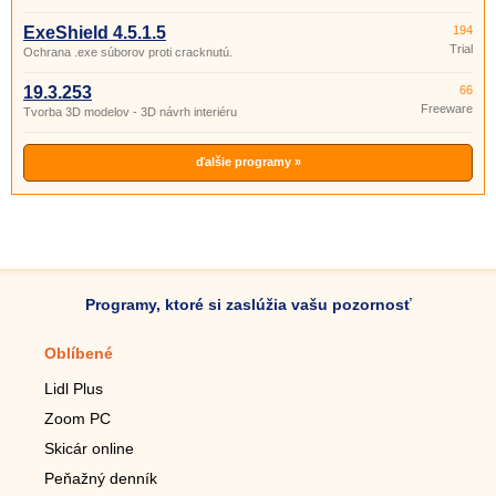
ExeShield 4.5.1.5
194
Trial
Ochrana .exe súborov proti cracknutú.
19.3.253
66
Freeware
Tvorba 3D modelov - 3D návrh interiéru
ďalšie programy »
Programy, ktoré si zaslúžia vašu pozornosť
Oblíbené
Mobilné aplikácie
Lidl Plus
Krokomer do mobilu
Zoom PC
Lupa do mobilu
Skicár online
Diaľkový TV ovládač
Peňažný denník
Živé tapety do mobilu