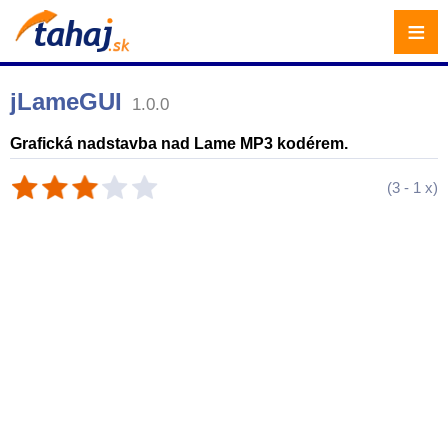
≡
jLameGUI
1.0.0
Grafická nadstavba nad Lame MP3 kodérem.
(
3
-
1
x)