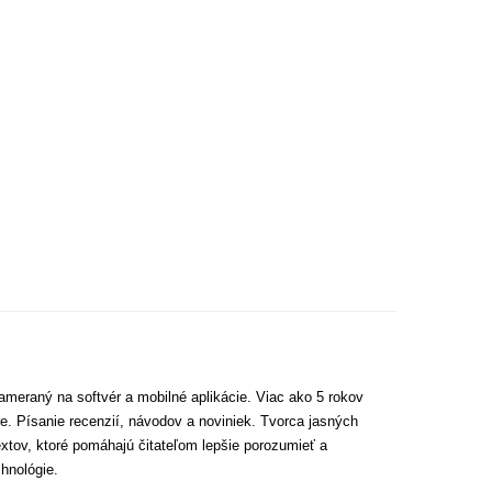
ameraný na softvér a mobilné aplikácie. Viac ako 5 rokov
e. Písanie recenzií, návodov a noviniek. Tvorca jasných
extov, ktoré pomáhajú čitateľom lepšie porozumieť a
hnológie.