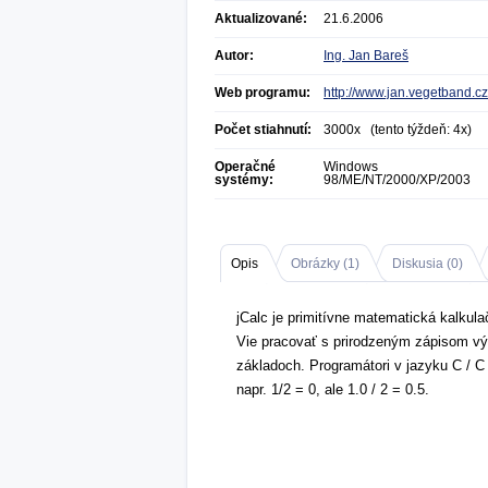
Aktualizované:
21.6.2006
Autor:
Ing. Jan Bareš
Web programu:
http://www.jan.vegetband.cz
Počet stiahnutí:
3000x (tento týždeň: 4x)
Operačné
Windows
systémy:
98/ME/NT/2000/XP/2003
Opis
Obrázky (
1
)
Diskusia (
0
)
jCalc je primitívne matematická kalkul
Vie pracovať s prirodzeným zápisom výra
základoch. Programátori v jazyku C / C
napr. 1/2 = 0, ale 1.0 / 2 = 0.5.