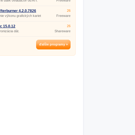
lne balík ovládačov od ATI.
Freeware
fterburner 4.2.0.7826
26
ie výkonu grafických kariet
Freeware
c 15.0.12
26
onizácia dát.
Shareware
ďalšie programy »