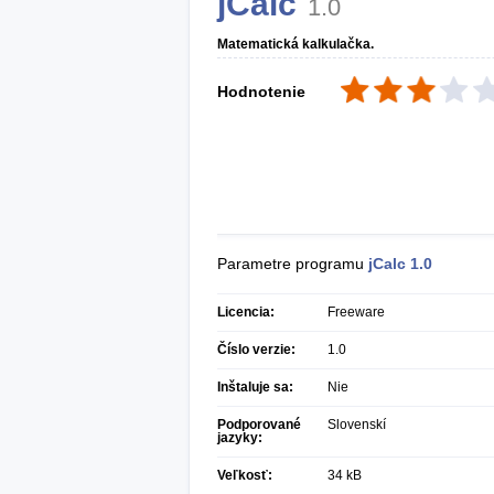
jCalc
1.0
Matematická kalkulačka.
Hodnotenie
Parametre programu
jCalc
1.0
Licencia:
Freeware
Číslo verzie:
1.0
Inštaluje sa:
Nie
Podporované
Slovenskí
jazyky:
Veľkosť:
34 kB