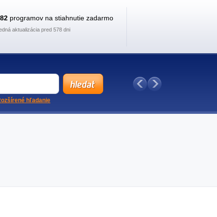
882
programov na stiahnutie zadarmo
edná aktualizácia pred 578 dni
ozšírené hľadanie