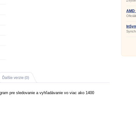
Zvýšen
MSI.
AMD C
bit
Oficiá
InSyn
Synchr
Ďalšie verzie (0)
gram pre sledovanie a vyhľadávanie vo viac ako 1400
.