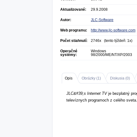
Aktualizované:
29.9.2008
Autor:
JLC-Software
Web programu:
http://www.jlc-software.com
Počet stiahnutí:
2746x (tento týždeň: 1x)
Operačné
Windows
systémy:
98/2000/ME/NT/XP/2003
Opis
Obrázky (
1
)
Diskusia (
0
)
JLC&#39;s Internet TV
je bezplatný pro
televíznych programoch z celého sveta