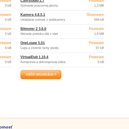
eeware
CamStudio 2.7
Freeware
0 kB
Snímanie pracovnej plochy
1,3 MB
eeware
Kamera 4.8.5.1
Shareware
0 kB
Ukladanie snímok z webkamery
599 kB
eeware
Bitmeter 2 3.6.0
Freeware
0 kB
Meranie prietoku dát v sieti
1,4 MB
eeware
OneLoupe 5.01
Freeware
0 kB
Lupa a zistenie farby pixelu
87 kB
eeware
VirtualDub 1.10.4
Freeware
0 kB
Kompresia a dekompresia videa
0 kB
ďalšie aktualizácie »
zornosť