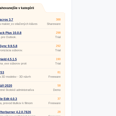
ahovanejšie v kategórii
cros 3.7
388
 makier zo stlačených kláves
Shareware
bov myši.
ck Plus 10.0.8
298
 pre Outlook.
Trial
ync 9.9.5.8
292
onizácia súborov.
Trial
ield 4.5.1.5
190
a .exe súborov proti
Trial
utú.
253
81
a 3D modelov - 3D návrh
Freeware
ru
áři 2020
58
tné školské administratíva
Demo
le Edit 4.0.3
37
ia, prevod titulkov k filmom
Freeware
fterburner 4.2.0.7826
28