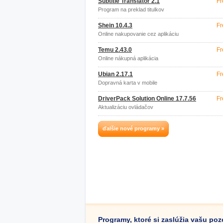
Subtitle Translator 2.1
Fr
Program na preklad titulkov
Shein 10.4.3
Fr
Online nakupovanie cez aplikáciu
Temu 2.43.0
Fr
Online nákupná aplikácia
Ubian 2.17.1
Fr
Dopravná karta v mobile
DriverPack Solution Online 17.7.56
Fr
Aktualizáciu ovládačov
ďalšie nové programy »
Programy, ktoré si zaslúžia vašu po