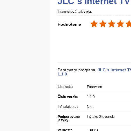
JLC´s Internet TV
Internetová televízia.
Hodnotenie
Parametre programu
JLC´s Internet T
1.1.0
Licencia:
Freeware
Číslo verzie:
1.1.0
Inštaluje sa:
Nie
Podporované
Iný ako Slovenskí
jazyky:
Veľkosť:
130 kB