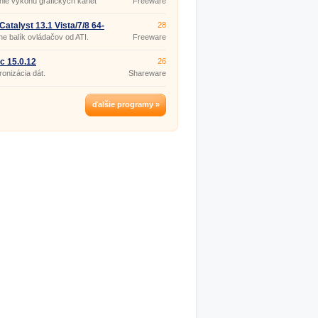
ie výkonu grafických kariet
Freeware
atalyst 13.1 Vista/7/8 64-
28
lne balík ovládačov od ATI.
Freeware
c 15.0.12
26
onizácia dát.
Shareware
ďalšie programy »