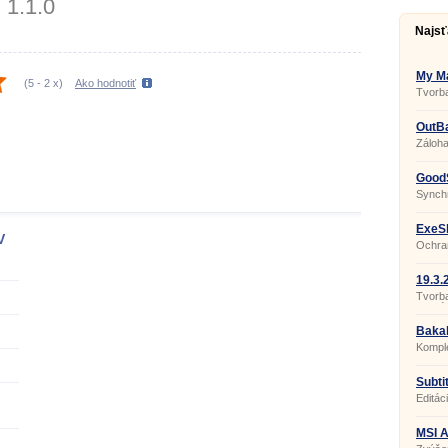
1.1.0
Najsť
My Ma
(
5
-
2
x)
Ako hodnotiť
Tvorba
a pohy
OutBa
Záloha
GoodS
Synchr
ExeSh
V
Ochran
crackn
19.3.
Tvorb
interié
Bakal
Komple
Subtit
Editác
MSI A