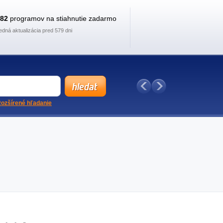
882
programov na stiahnutie zadarmo
edná aktualizácia pred 579 dni
ozšírené hľadanie