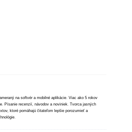
ameraný na softvér a mobilné aplikácie. Viac ako 5 rokov
e. Písanie recenzií, návodov a noviniek. Tvorca jasných
extov, ktoré pomáhajú čitateľom lepšie porozumieť a
hnológie.