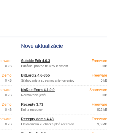
Nové aktualizácie
eeware
Subtitle Edit 4.0.3
Freeware
0 kB
Editácia, prevod titulkov k filmom
0 kB
Demo
BitLord 2.4.6-355
Freeware
0 kB
Sťahovanie a streamovanie torrentov
0 kB
eeware
NoRec Extra 4.1.0.9
Shareware
0 kB
Normovanie jedál
0 kB
Demo
Recepty 3.73
Freeware
0 kB
Kniha receptov.
822 kB
eeware
Recepty doma 4.43
Freeware
0 kB
Elektronická kuchárka plná receptov.
9,6 MB