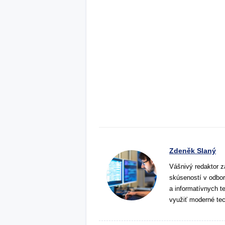
Zdeněk Slaný
Vášnivý redaktor z
skúseností v odbor
a informatívnych t
využiť moderné tec