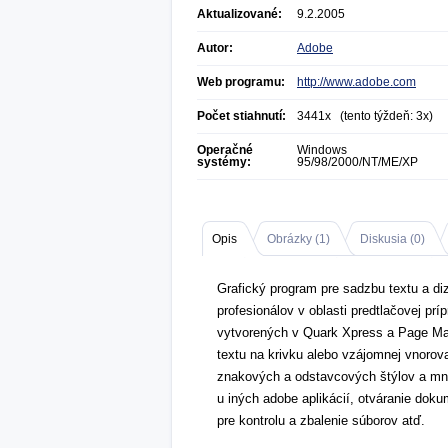
Aktualizované:
9.2.2005
Autor:
Adobe
Web programu:
http://www.adobe.com
Počet stiahnutí:
3441x (tento týždeň: 3x)
Operačné
Windows
systémy:
95/98/2000/NT/ME/XP
Opis
Obrázky (
1
)
Diskusia (
0
)
Grafický program pre sadzbu textu a diz
profesionálov v oblasti predtlačovej p
vytvorených v Quark Xpress a Page Ma
textu na krivku alebo vzájomnej vnorov
znakových a odstavcových štýlov a mno
u iných adobe aplikácií, otváranie dok
pre kontrolu a zbalenie súborov atď.