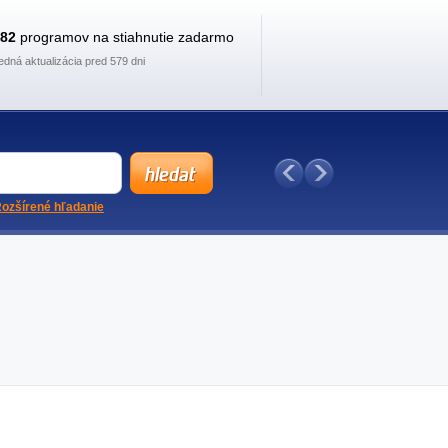
882
programov na stiahnutie zadarmo
edná aktualizácia pred 579 dni
ozšírené hľadanie