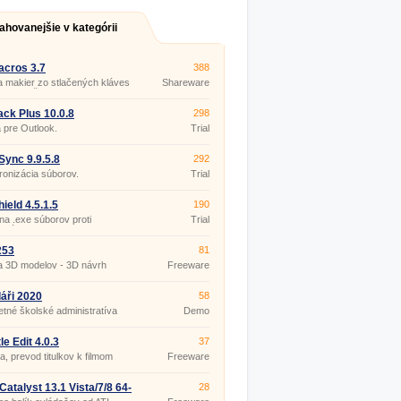
ahovanejšie v kategórii
cros 3.7
388
 makier zo stlačených kláves
Shareware
bov myši.
ck Plus 10.0.8
298
 pre Outlook.
Trial
ync 9.9.5.8
292
onizácia súborov.
Trial
ield 4.5.1.5
190
a .exe súborov proti
Trial
utú.
253
81
a 3D modelov - 3D návrh
Freeware
ru
áři 2020
58
tné školské administratíva
Demo
le Edit 4.0.3
37
ia, prevod titulkov k filmom
Freeware
atalyst 13.1 Vista/7/8 64-
28