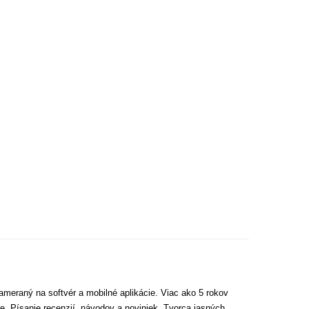
ameraný na softvér a mobilné aplikácie. Viac ako 5 rokov
e. Písanie recenzií, návodov a noviniek. Tvorca jasných