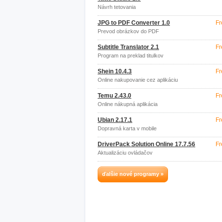
Návrh tetovania
JPG to PDF Converter 1.0
Fr
Prevod obrázkov do PDF
Subtitle Translator 2.1
Fr
Program na preklad titulkov
Shein 10.4.3
Fr
Online nakupovanie cez aplikáciu
Temu 2.43.0
Fr
Online nákupná aplikácia
Ubian 2.17.1
Fr
Dopravná karta v mobile
DriverPack Solution Online 17.7.56
Fr
Aktualizáciu ovládačov
ďalšie nové programy »