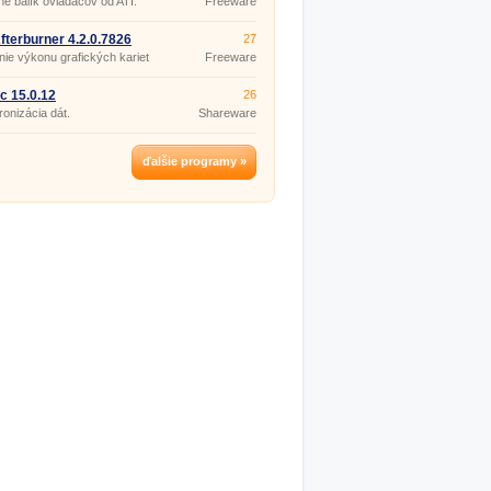
lne balík ovládačov od ATI.
Freeware
fterburner 4.2.0.7826
27
ie výkonu grafických kariet
Freeware
c 15.0.12
26
onizácia dát.
Shareware
ďalšie programy »