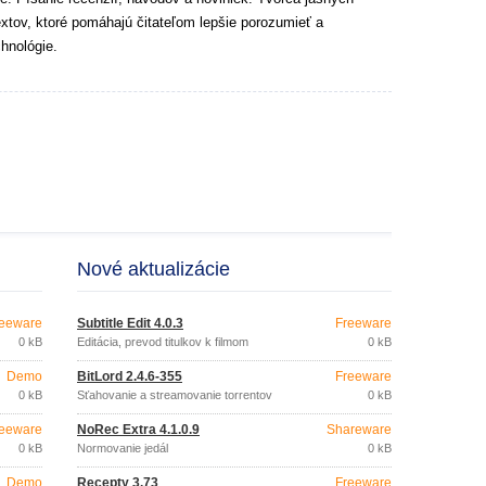
extov, ktoré pomáhajú čitateľom lepšie porozumieť a
hnológie.
Nové aktualizácie
eeware
Subtitle Edit 4.0.3
Freeware
0 kB
Editácia, prevod titulkov k filmom
0 kB
Demo
BitLord 2.4.6-355
Freeware
0 kB
Sťahovanie a streamovanie torrentov
0 kB
eeware
NoRec Extra 4.1.0.9
Shareware
0 kB
Normovanie jedál
0 kB
Demo
Recepty 3.73
Freeware