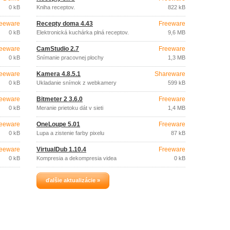
0 kB
Kniha receptov.
822 kB
eeware
Recepty doma 4.43
Freeware
0 kB
Elektronická kuchárka plná receptov.
9,6 MB
eeware
CamStudio 2.7
Freeware
0 kB
Snímanie pracovnej plochy
1,3 MB
eeware
Kamera 4.8.5.1
Shareware
0 kB
Ukladanie snímok z webkamery
599 kB
eeware
Bitmeter 2 3.6.0
Freeware
0 kB
Meranie prietoku dát v sieti
1,4 MB
eeware
OneLoupe 5.01
Freeware
0 kB
Lupa a zistenie farby pixelu
87 kB
eeware
VirtualDub 1.10.4
Freeware
0 kB
Kompresia a dekompresia videa
0 kB
ďalšie aktualizácie »