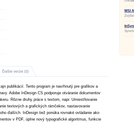
Oficiá
MSI A
Zvýšen
MSI.
InSyn
Synchr
Ďalšie verzie (0)
ajn publikácií. Tento program je navrhnutý pre grafikov a
rípravy. Adobe InDesign CS podporuje otváranie dokumentov
keru. Rôzne druhy práce s textom, napr. Umiestňovanie
anie textových a grafických rámčekov, nastavovanie
ho ďalších. InDesign tiež ponúka rovnaké ovládanie ako
umentov v PDF, úplne nový typografické algoritmus, funkcie