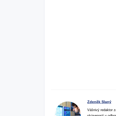
Zdeněk Slaný
Vášnivý redaktor z
skúseností v odbor