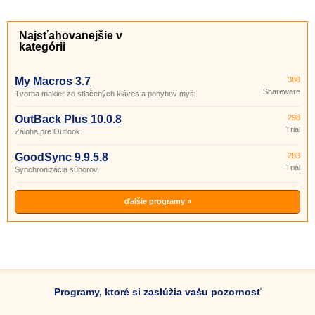
Najsťahovanejšie v
kategórii
My Macros 3.7
388
Shareware
Tvorba makier zo stlačených kláves a pohybov myši.
OutBack Plus 10.0.8
298
Trial
Záloha pre Outlook.
GoodSync 9.9.5.8
283
Trial
Synchronizácia súborov.
ďalšie programy »
Programy, ktoré si zaslúžia vašu pozornosť