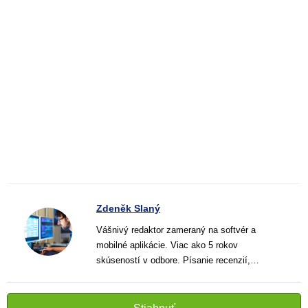
Zdeněk Slaný
Vášnivý redaktor zameraný na softvér a
mobilné aplikácie. Viac ako 5 rokov
skúseností v odbore. Písanie recenzií,
návodov a noviniek. Tvorca jasných a
informatívnych textov, ktoré pomáhajú
čitateľom lepšie porozumieť a využiť moderné