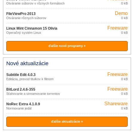
Otváranie súborov v rôznych formátoch
0 kB
Demo
FileViewPro 2013
Otváranie rôznych súborov
0 kB
Freeware
Linux Mint Cinnamon 15 Olivia
Operačný systém Linux
0 kB
ďalšie nové programy »
Nové aktualizácie
Freeware
Subtitle Edit 4.0.3
Editácia, prevod titulkov k filmom
0 kB
Freeware
BitLord 2.4.6-355
Sťahovanie a streamovanie torrentov
0 kB
Shareware
NoRec Extra 4.1.0.9
Normovanie jedál
0 kB
ďalšie aktualizácie »