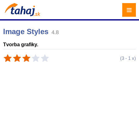
≡
Image Styles
4.8
Tvorba grafiky.
(
3
-
1
x)