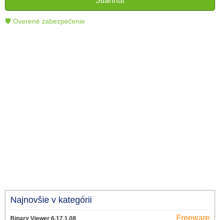
Stiahnuť
technológie.
🛡 Overené zabezpečenie
Najnovšie v kategórii
Freeware
Binary Viewer 6.17.1.08