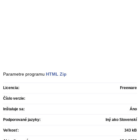
Parametre programu
HTML Zip
Licencia:
Freeware
Číslo verzie:
Inštaluje sa:
Áno
Podporované jazyky:
Iný ako Slovenskí
Veľkosť:
343 kB