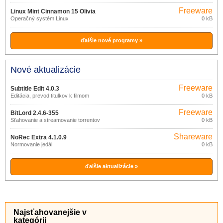
Freeware
Linux Mint Cinnamon 15 Olivia
Operačný systém Linux
0 kB
ďalšie nové programy »
Nové aktualizácie
Freeware
Subtitle Edit 4.0.3
Editácia, prevod titulkov k filmom
0 kB
Freeware
BitLord 2.4.6-355
Sťahovanie a streamovanie torrentov
0 kB
Shareware
NoRec Extra 4.1.0.9
Normovanie jedál
0 kB
ďalšie aktualizácie »
Najsťahovanejšie v
kategórii