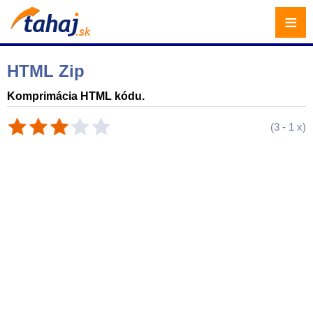
≡
HTML Zip
Komprimácia HTML kódu.
(
3
-
1
x)