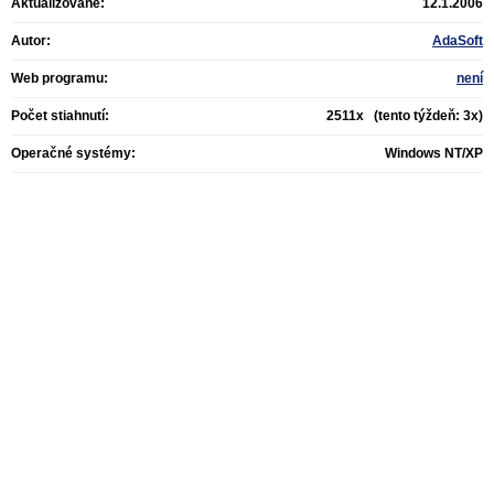
Aktualizované:
12.1.2006
Autor:
AdaSoft
Web programu:
není
Počet stiahnutí:
2511x (tento týždeň: 3x)
Operačné systémy:
Windows NT/XP