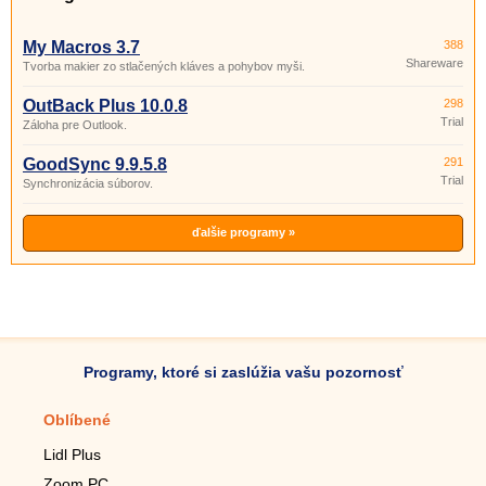
My Macros 3.7
388
Shareware
Tvorba makier zo stlačených kláves a pohybov myši.
OutBack Plus 10.0.8
298
Trial
Záloha pre Outlook.
GoodSync 9.9.5.8
291
Trial
Synchronizácia súborov.
ďalšie programy »
Programy, ktoré si zaslúžia vašu pozornosť
Oblíbené
Mobilné aplikácie
Lidl Plus
Krokomer do mobilu
Zoom PC
Lupa do mobilu