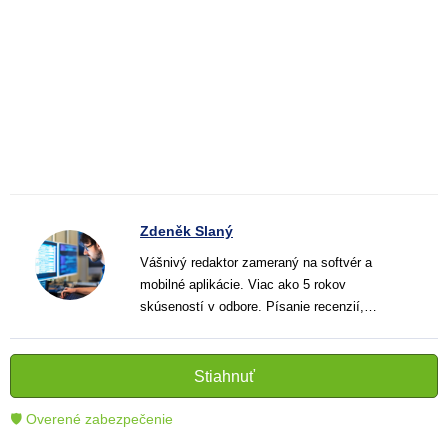
Zdeněk Slaný
Vášnivý redaktor zameraný na softvér a
mobilné aplikácie. Viac ako 5 rokov
skúseností v odbore. Písanie recenzií,
návodov a noviniek. Tvorca jasných a
informatívnych textov, ktoré pomáhajú
čitateľom lepšie porozumieť a využiť moderné
Stiahnuť
technológie.
🛡 Overené zabezpečenie