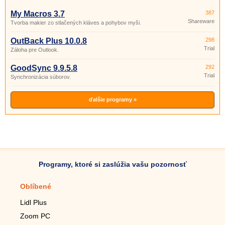
My Macros 3.7
387
Shareware
Tvorba makier zo stlačených kláves a pohybov myši.
OutBack Plus 10.0.8
298
Trial
Záloha pre Outlook.
GoodSync 9.9.5.8
292
Trial
Synchronizácia súborov.
ďalšie programy »
Programy, ktoré si zaslúžia vašu pozornosť
Oblíbené
Mobilné aplikácie
Lidl Plus
Krokomer do mobilu
Zoom PC
Lupa do mobilu