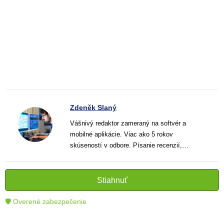
Zdeněk Slaný
Vášnivý redaktor zameraný na softvér a
mobilné aplikácie. Viac ako 5 rokov
skúseností v odbore. Písanie recenzií,
návodov a noviniek. Tvorca jasných a
informatívnych textov, ktoré pomáhajú
čitateľom lepšie porozumieť a využiť moderné
Stiahnuť
technológie.
🛡 Overené zabezpečenie