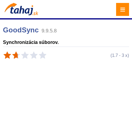
≡
GoodSync
9.9.5.8
Synchronizácia súborov.
(
1.7
-
3
x)