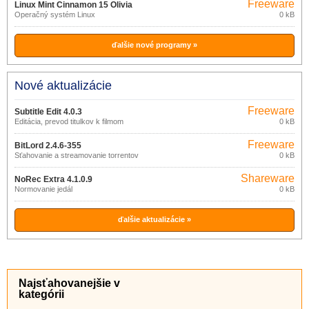
Freeware
Linux Mint Cinnamon 15 Olivia
Operačný systém Linux
0 kB
ďalšie nové programy »
Nové aktualizácie
Freeware
Subtitle Edit 4.0.3
Editácia, prevod titulkov k filmom
0 kB
Freeware
BitLord 2.4.6-355
Sťahovanie a streamovanie torrentov
0 kB
Shareware
NoRec Extra 4.1.0.9
Normovanie jedál
0 kB
ďalšie aktualizácie »
Najsťahovanejšie v
kategórii