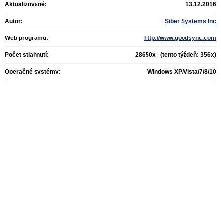
Aktualizované:
13.12.2016
Autor:
Siber Systems Inc
Web programu:
http://www.goodsync.com
Počet stiahnutí:
28650x (tento týždeň: 356x)
Operačné systémy:
Windows XP/Vista/7/8/10