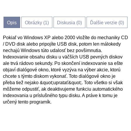
Opis
Obrázky (
1
)
Diskusia (
0
)
Ďalšie verzie (0)
Pokiaľ vo Windows XP alebo 2000 vložíte do mechaniky CD
/ DVD disk alebo pripojíte USB disk, potom len málokedy
nechajú Windows túto udalosť bez povšimnutia.
Indexovanie obsahu disku u väčších USB pevných diskov
ale trvá rádovo sekundy. Po skončení indexovanie sa ešte
objaví dialógové okno, ktoré vyzýva na výber akcie, ktorú
chcete s týmto diskom vykonať. Toto dialógové okno je
přeba tiež nejako &quot;upratať&quot;. Toto všetko si však
môžeme odpustiť, ak deaktivujeme funkciu automatického
indexovania u príslušného typu disku. A práve k tomu je
určený tento programík.