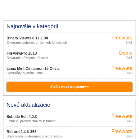
Najnovšie v kategórii
Freeware
Binary Viewer 6.17.1.08
Otváranie súborov v rôznych formátoch
0 kB
Demo
FileViewPro 2013
Otváranie rôznych súborov
0 kB
Freeware
Linux Mint Cinnamon 15 Olivia
Operačný systém Linux
0 kB
ďalšie nové programy »
Nové aktualizácie
Freeware
Subtitle Edit 4.0.3
Editácia, prevod titulkov k filmom
0 kB
Freeware
BitLord 2.4.6-355
Sťahovanie a streamovanie torrentov
0 kB