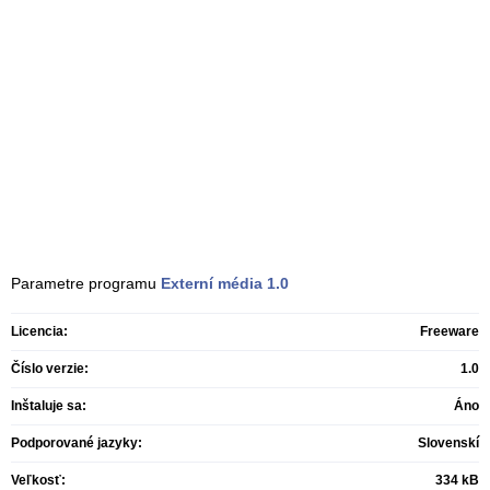
Parametre programu
Externí média
1.0
Licencia:
Freeware
Číslo verzie:
1.0
Inštaluje sa:
Áno
Podporované jazyky:
Slovenskí
Veľkosť:
334 kB