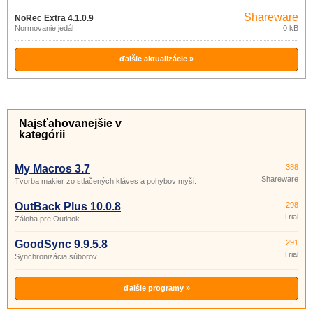
Shareware
NoRec Extra 4.1.0.9
Normovanie jedál
0 kB
ďalšie aktualizácie »
Najsťahovanejšie v
kategórii
My Macros 3.7
388
Shareware
Tvorba makier zo stlačených kláves a pohybov myši.
OutBack Plus 10.0.8
298
Trial
Záloha pre Outlook.
GoodSync 9.9.5.8
291
Trial
Synchronizácia súborov.
ďalšie programy »