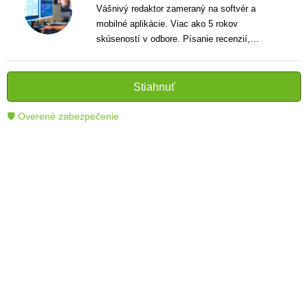
Vášnivý redaktor zameraný na softvér a
mobilné aplikácie. Viac ako 5 rokov
skúseností v odbore. Písanie recenzií,
návodov a noviniek. Tvorca jasných a
informatívnych textov, ktoré pomáhajú
čitateľom lepšie porozumieť a využiť moderné
Stiahnuť
technológie.
🛡 Overené zabezpečenie