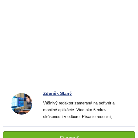
Zdeněk Slaný
Vášnivý redaktor zameraný na softvér a
mobilné aplikácie. Viac ako 5 rokov
skúseností v odbore. Písanie recenzií,
návodov a noviniek. Tvorca jasných a
informatívnych textov, ktoré pomáhajú
čitateľom lepšie porozumieť a využiť moderné