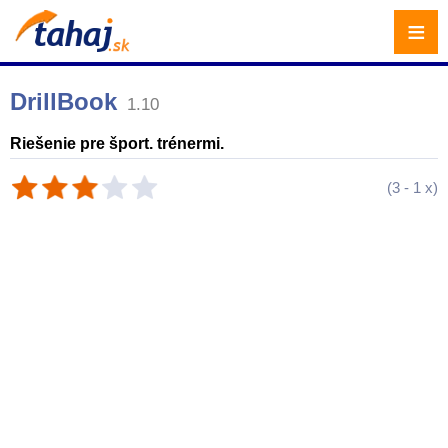
≡
DrillBook
1.10
Riešenie pre šport. trénermi.
(
3
-
1
x)