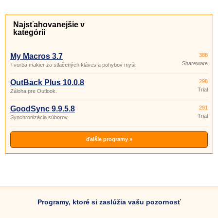
Najsťahovanejšie v
kategórii
My Macros 3.7
388
Shareware
Tvorba makier zo stlačených kláves a pohybov myši.
OutBack Plus 10.0.8
298
Trial
Záloha pre Outlook.
GoodSync 9.9.5.8
291
Trial
Synchronizácia súborov.
ďalšie programy »
Programy, ktoré si zaslúžia vašu pozornosť