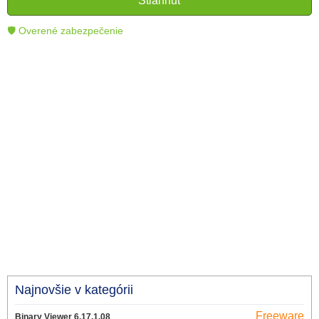
Stiahnuť
technológie.
🛡 Overené zabezpečenie
Najnovšie v kategórii
Freeware
Binary Viewer 6.17.1.08