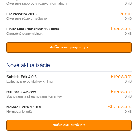
Otváranie súborov v rôznych formátoch
0 kB
Demo
FileViewPro 2013
Otváranie rôznych súborov
0 kB
Freeware
Linux Mint Cinnamon 15 Olivia
Operačný systém Linux
0 kB
ďalšie nové programy »
Nové aktualizácie
Freeware
Subtitle Edit 4.0.3
Editácia, prevod titulkov k filmom
0 kB
Freeware
BitLord 2.4.6-355
Sťahovanie a streamovanie torrentov
0 kB
Shareware
NoRec Extra 4.1.0.9
Normovanie jedál
0 kB
ďalšie aktualizácie »