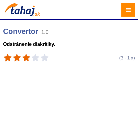
≡
Convertor
1.0
Odstránenie diakritiky.
(
3
-
1
x)