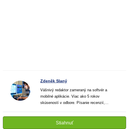
Zdeněk Slaný
Vášnivý redaktor zameraný na softvér a
mobilné aplikácie. Viac ako 5 rokov
skúseností v odbore. Písanie recenzií,
návodov a noviniek. Tvorca jasných a
informatívnych textov, ktoré pomáhajú
čitateľom lepšie porozumieť a využiť moderné
Stiahnuť
technológie.