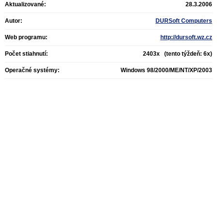
Aktualizované:
28.3.2006
Autor:
DURSoft Computers
Web programu:
http://dursoft.wz.cz
Počet stiahnutí:
2403x (tento týždeň: 6x)
Operačné systémy:
Windows 98/2000/ME/NT/XP/2003