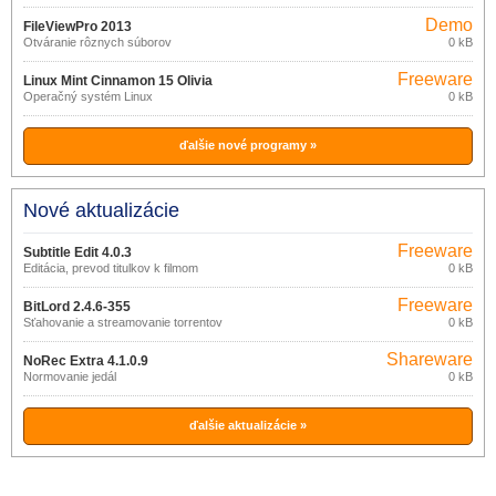
Demo
FileViewPro 2013
Otváranie rôznych súborov
0 kB
Freeware
Linux Mint Cinnamon 15 Olivia
Operačný systém Linux
0 kB
ďalšie nové programy »
Nové aktualizácie
Freeware
Subtitle Edit 4.0.3
Editácia, prevod titulkov k filmom
0 kB
Freeware
BitLord 2.4.6-355
Sťahovanie a streamovanie torrentov
0 kB
Shareware
NoRec Extra 4.1.0.9
Normovanie jedál
0 kB
ďalšie aktualizácie »