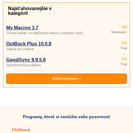
Najsťahovanejšie v
kategórii
My Macros 3.7
389
Shareware
Tvorba makier zo stlačených kláves a pohybov myši.
OutBack Plus 10.0.8
298
Trial
Záloha pre Outlook.
GoodSync 9.9.5.8
293
Trial
Synchronizácia súborov.
ďalšie programy »
Programy, ktoré si zaslúžia vašu pozornosť
Oblíbené
Mobilné aplikácie