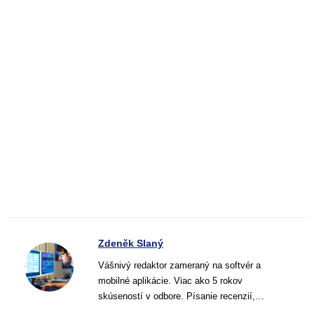
Zdeněk Slaný
Vášnivý redaktor zameraný na softvér a
mobilné aplikácie. Viac ako 5 rokov
skúseností v odbore. Písanie recenzií,
návodov a noviniek. Tvorca jasných a