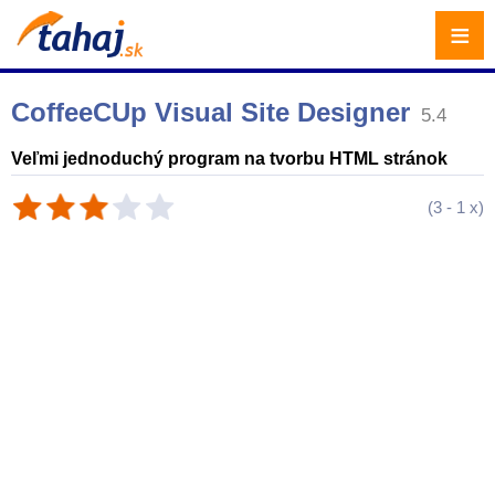
≡
CoffeeCUp Visual Site Designer
5.4
Veľmi jednoduchý program na tvorbu HTML stránok
(
3
-
1
x)