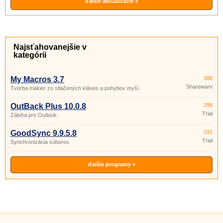
ďalšie aktualizácie »
Najsťahovanejšie v
kategórii
My Macros 3.7
388
Shareware
Tvorba makier zo stlačených kláves a pohybov myši.
OutBack Plus 10.0.8
298
Trial
Záloha pre Outlook.
GoodSync 9.9.5.8
291
Trial
Synchronizácia súborov.
ďalšie programy »