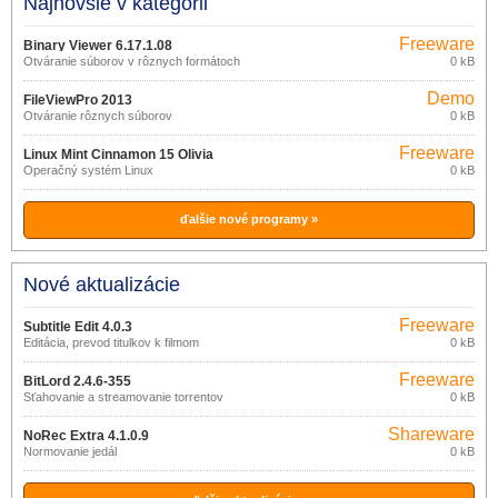
Najnovšie v kategórii
Freeware
Binary Viewer 6.17.1.08
Otváranie súborov v rôznych formátoch
0 kB
Demo
FileViewPro 2013
Otváranie rôznych súborov
0 kB
Freeware
Linux Mint Cinnamon 15 Olivia
Operačný systém Linux
0 kB
ďalšie nové programy »
Nové aktualizácie
Freeware
Subtitle Edit 4.0.3
Editácia, prevod titulkov k filmom
0 kB
Freeware
BitLord 2.4.6-355
Sťahovanie a streamovanie torrentov
0 kB
Shareware
NoRec Extra 4.1.0.9
Normovanie jedál
0 kB