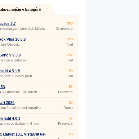
ahovanejšie v kategórii
cros 3.7
388
 makier zo stlačených kláves
Shareware
bov myši.
ck Plus 10.0.8
298
 pre Outlook.
Trial
ync 9.9.5.8
292
onizácia súborov.
Trial
ield 4.5.1.5
190
a .exe súborov proti
Trial
utú.
253
81
a 3D modelov - 3D návrh
Freeware
ru
áři 2020
58
tné školské administratíva
Demo
le Edit 4.0.3
37
ia, prevod titulkov k filmom
Freeware
atalyst 13.1 Vista/7/8 64-
28