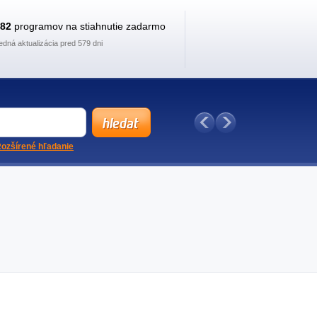
882
programov na stiahnutie zadarmo
edná aktualizácia pred 579 dni
ozšírené hľadanie