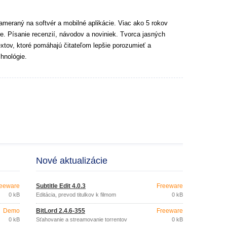
ameraný na softvér a mobilné aplikácie. Viac ako 5 rokov
e. Písanie recenzií, návodov a noviniek. Tvorca jasných
extov, ktoré pomáhajú čitateľom lepšie porozumieť a
hnológie.
Nové aktualizácie
eeware
Subtitle Edit 4.0.3
Freeware
0 kB
Editácia, prevod titulkov k filmom
0 kB
Demo
BitLord 2.4.6-355
Freeware
0 kB
Sťahovanie a streamovanie torrentov
0 kB