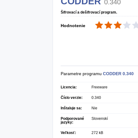
CODDER
0.340
Šifrovací a dešifrovací program.
Hodnotenie
Parametre programu
CODDER
0.340
Licencia:
Freeware
Číslo verzie:
0.340
Inštaluje sa:
Nie
Podporované
Slovenskí
jazyky:
Veľkosť:
272 kB