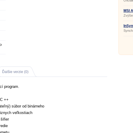
Oficiá
MSI A
Zvýšen
MSI.
InSyn
Synchr
P
Ďalšie verzie (0)
ací program.
 C ++
ateľný) súbor od binárneho
ôznych veľkostiach
šifier
redie
ernetu