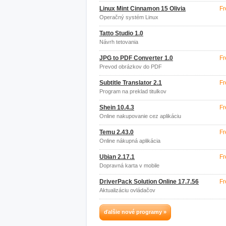
Linux Mint Cinnamon 15 Olivia
Fr
Operačný systém Linux
Tatto Studio 1.0
Návrh tetovania
JPG to PDF Converter 1.0
Fr
Prevod obrázkov do PDF
Subtitle Translator 2.1
Fr
Program na preklad titulkov
Shein 10.4.3
Fr
Online nakupovanie cez aplikáciu
Temu 2.43.0
Fr
Online nákupná aplikácia
Ubian 2.17.1
Fr
Dopravná karta v mobile
DriverPack Solution Online 17.7.56
Fr
Aktualizáciu ovládačov
ďalšie nové programy »