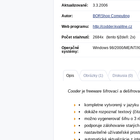
Aktualizované:
3.3.2006
Autor:
BORShop Computing
Web programu:
http://codder.kvalitne.cz
Počet stiahnutí:
2684x (tento týždeň: 2x)
Operačné
Windows 98/2000/ME/NT/X
systémy:
Opis
Obrázky (
1
)
Diskusia (
0
)
Cooder
je freeware šifrovací a dešifrov
kompletne vytvorený v jazyku
dokáže rozpoznať textový (čit
možno vygenerovať šifru o 3 r
podporuje zálohovanie starých 
nastaviteľné užívateľské prost
automatické aktualizácie z int