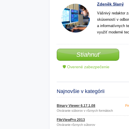
Zdeněk Slaný
Vášnivý redaktor z
skúseností v odbor
a informatívnych t
využiť moderné tec
Stiahnuť
🛡 Overené zabezpečenie
Najnovšie v kategórii
Binary Viewer 6.17.1.08
Fr
Otváranie súborov v rôznych formátoch
FileViewPro 2013
Otváranie rôznych súborov