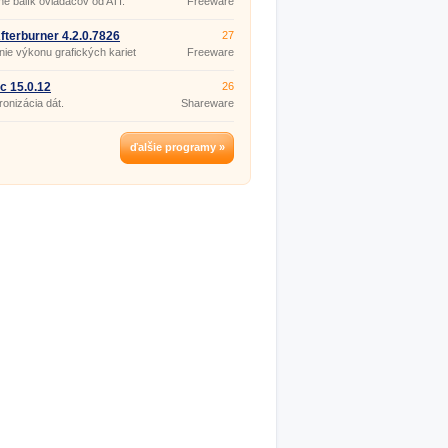
lne balík ovládačov od ATI.
Freeware
fterburner 4.2.0.7826
27
ie výkonu grafických kariet
Freeware
c 15.0.12
26
onizácia dát.
Shareware
ďalšie programy »