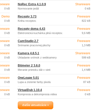
eeware
NoRec Extra 4.1.0.9
Shareware
0 kB
Normovanie jedál
0 kB
Demo
Recepty 3.73
Freeware
0 kB
Kniha receptov.
822 kB
eeware
Recepty doma 4.43
Freeware
0 kB
Elektronická kuchárka plná receptov.
9,6 MB
eeware
CamStudio 2.7
Freeware
0 kB
Snímanie pracovnej plochy
1,3 MB
eeware
Kamera 4.8.5.1
Shareware
0 kB
Ukladanie snímok z webkamery
599 kB
eeware
Bitmeter 2 3.6.0
Freeware
0 kB
Meranie prietoku dát v sieti
1,4 MB
eeware
OneLoupe 5.01
Freeware
0 kB
Lupa a zistenie farby pixelu
87 kB
eeware
VirtualDub 1.10.4
Freeware
0 kB
Kompresia a dekompresia videa
0 kB
ďalšie aktualizácie »