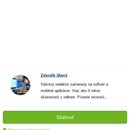
Zdeněk Slaný
Vášnivý redaktor zameraný na softvér a
mobilné aplikácie. Viac ako 5 rokov
skúseností v odbore. Písanie recenzií,
návodov a noviniek. Tvorca jasných a
informatívnych textov, ktoré pomáhajú
čitateľom lepšie porozumieť a využiť moderné
Stiahnuť
technológie.
🛡 Overené zabezpečenie