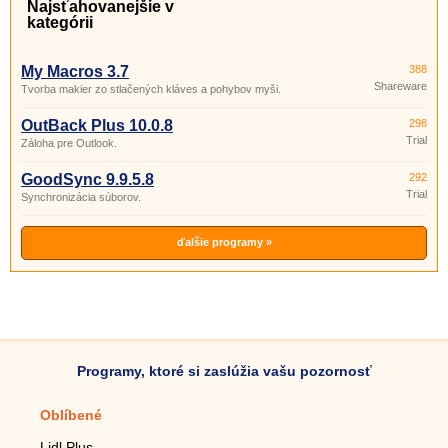
Najsťahovanejšie v
kategórii
My Macros 3.7
388
Shareware
Tvorba makier zo stlačených kláves a pohybov myši.
OutBack Plus 10.0.8
298
Trial
Záloha pre Outlook.
GoodSync 9.9.5.8
292
Trial
Synchronizácia súborov.
ďalšie programy »
Programy, ktoré si zaslúžia vašu pozornosť
Oblíbené
Mobilné aplikácie
Lidl Plus
Krokomer do mobilu