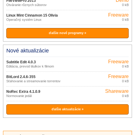
Demo
FileViewPro 2013
Otváranie rôznych súborov
0 kB
Freeware
Linux Mint Cinnamon 15 Olivia
Operačný systém Linux
0 kB
ďalšie nové programy »
Nové aktualizácie
Freeware
Subtitle Edit 4.0.3
Editácia, prevod titulkov k filmom
0 kB
Freeware
BitLord 2.4.6-355
Sťahovanie a streamovanie torrentov
0 kB
Shareware
NoRec Extra 4.1.0.9
Normovanie jedál
0 kB
ďalšie aktualizácie »