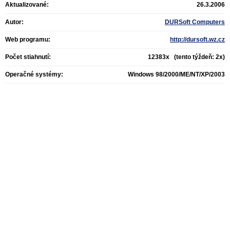
Aktualizované:
26.3.2006
Autor:
DURSoft Computers
Web programu:
http://dursoft.wz.cz
Počet stiahnutí:
12383x (tento týždeň: 2x)
Operačné systémy:
Windows 98/2000/ME/NT/XP/2003