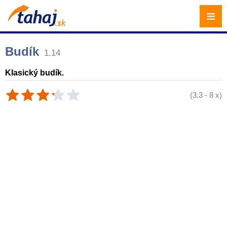
≡
Budík
1.14
Klasický budík.
(
3.3
-
8
x)