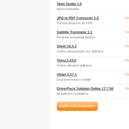
Tatto Studio 1.0
Návrh tetovania
JPG to PDF Converter 1.0
Fr
Prevod obrázkov do PDF
Subtitle Translator 2.1
Fr
Program na preklad titulkov
Shein 10.4.3
Fr
Online nakupovanie cez aplikáciu
Temu 2.43.0
Fr
Online nákupná aplikácia
Ubian 2.17.1
Fr
Dopravná karta v mobile
DriverPack Solution Online 17.7.56
Fr
Aktualizáciu ovládačov
ďalšie nové programy »