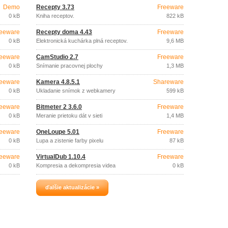
Demo
Recepty 3.73
Freeware
0 kB
Kniha receptov.
822 kB
eeware
Recepty doma 4.43
Freeware
0 kB
Elektronická kuchárka plná receptov.
9,6 MB
eeware
CamStudio 2.7
Freeware
0 kB
Snímanie pracovnej plochy
1,3 MB
eeware
Kamera 4.8.5.1
Shareware
0 kB
Ukladanie snímok z webkamery
599 kB
eeware
Bitmeter 2 3.6.0
Freeware
0 kB
Meranie prietoku dát v sieti
1,4 MB
eeware
OneLoupe 5.01
Freeware
0 kB
Lupa a zistenie farby pixelu
87 kB
eeware
VirtualDub 1.10.4
Freeware
0 kB
Kompresia a dekompresia videa
0 kB
ďalšie aktualizácie »