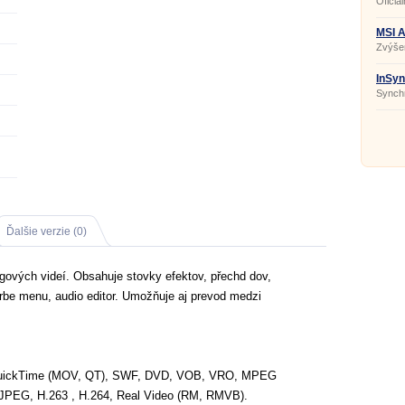
Oficiá
MSI A
Zvýšen
MSI.
InSyn
Synchr
Ďalšie verzie (0)
lógových videí. Obsahuje stovky efektov, přechd dov,
orbe menu, audio editor. Umožňuje aj prevod medzi
QuickTime (MOV, QT), SWF, DVD, VOB, VRO, MPEG
PEG, H.263 , H.264, Real Video (RM, RMVB).