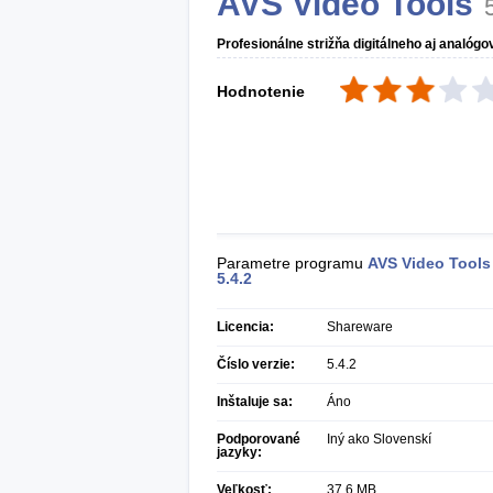
AVS Video Tools
Profesionálne strižňa digitálneho aj analógo
Hodnotenie
Parametre programu
AVS Video Tools
5.4.2
Licencia:
Shareware
Číslo verzie:
5.4.2
Inštaluje sa:
Áno
Podporované
Iný ako Slovenskí
jazyky:
Veľkosť:
37,6 MB