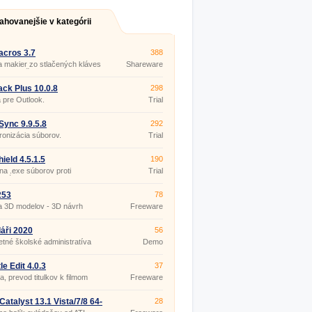
ahovanejšie v kategórii
cros 3.7
388
 makier zo stlačených kláves
Shareware
bov myši.
ck Plus 10.0.8
298
 pre Outlook.
Trial
ync 9.9.5.8
292
onizácia súborov.
Trial
ield 4.5.1.5
190
a .exe súborov proti
Trial
utú.
253
78
a 3D modelov - 3D návrh
Freeware
ru
áři 2020
56
tné školské administratíva
Demo
le Edit 4.0.3
37
ia, prevod titulkov k filmom
Freeware
atalyst 13.1 Vista/7/8 64-
28