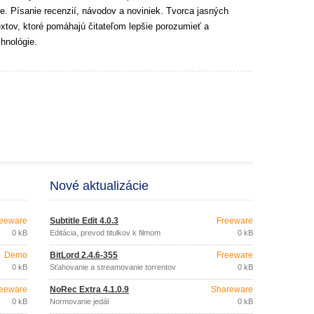
e. Písanie recenzií, návodov a noviniek. Tvorca jasných
extov, ktoré pomáhajú čitateľom lepšie porozumieť a
hnológie.
Nové aktualizácie
eeware
Subtitle Edit 4.0.3
Freeware
0 kB
Editácia, prevod titulkov k filmom
0 kB
Demo
BitLord 2.4.6-355
Freeware
0 kB
Sťahovanie a streamovanie torrentov
0 kB
eeware
NoRec Extra 4.1.0.9
Shareware
0 kB
Normovanie jedál
0 kB