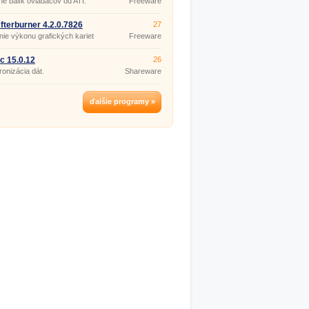
lne balík ovládačov od ATI.
Freeware
fterburner 4.2.0.7826
27
ie výkonu grafických kariet
Freeware
c 15.0.12
26
onizácia dát.
Shareware
ďalšie programy »