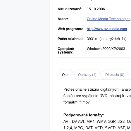
Aktualizované:
15.10.2006
Autor:
Online Media Technologies
Web programu:
http://www.avsmedia.com
Počet stiahnutí:
3931x (tento týždeň: 1x)
Operačné
Windows 2000/XP/2003
systémy:
Opis
Obrázky (
1
)
Diskusia (
0
)
Profesionálne strižňa digitálnych i ana
šablón pre vypálenie DVD, nástroj k tv
formátmi filmov.
Podporované formáty:
AVI, DV AVI, MP4, WMV, 3GP, 3G2, 
1,2,4, MPG, DAT, VCD, SVCD, ASF, MJ