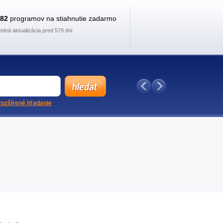
882
programov na stiahnutie zadarmo
edná aktualizácia pred 579 dni
ozšírené hľadanie