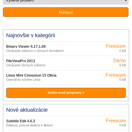
Najnovšie v kategórii
Freeware
Binary Viewer 6.17.1.08
Otváranie súborov v rôznych formátoch
0 kB
Demo
FileViewPro 2013
Otváranie rôznych súborov
0 kB
Freeware
Linux Mint Cinnamon 15 Olivia
Operačný systém Linux
0 kB
ďalšie nové programy »
Nové aktualizácie
Freeware
Subtitle Edit 4.0.3
Editácia, prevod titulkov k filmom
0 kB