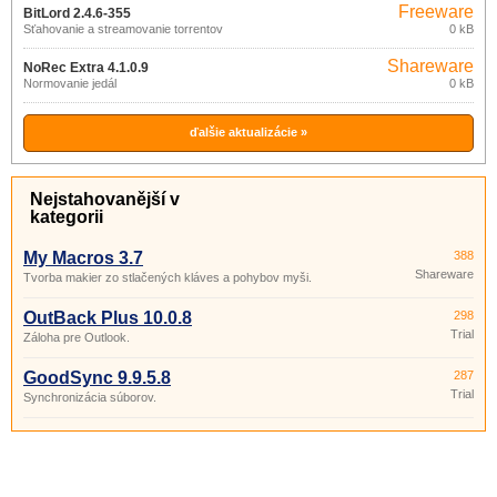
Freeware
BitLord 2.4.6-355
Sťahovanie a streamovanie torrentov
0 kB
Shareware
NoRec Extra 4.1.0.9
Normovanie jedál
0 kB
ďalšie aktualizácie »
Nejstahovanější v
kategorii
My Macros 3.7
388
Shareware
Tvorba makier zo stlačených kláves a pohybov myši.
OutBack Plus 10.0.8
298
Trial
Záloha pre Outlook.
GoodSync 9.9.5.8
287
Trial
Synchronizácia súborov.