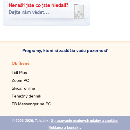
Programy, ktoré si zaslúžia vašu pozornosť
Oblíbené
Mobilné aplikácie
Lidl Plus
Krokomer do mobilu
Zoom PC
Lupa do mobilu
Skicár online
Diaľkový TV ovládač
Peňažný denník
Živé tapety do mobilu
FB Messenger na PC
Mariáš do mobilu
© 2003-2026, Tahaj.sk
|
Spracovanie osobných údajov a cookies
Reklama a kontakty