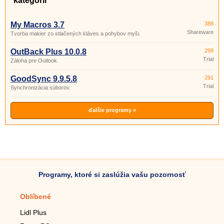
kategórii
My Macros 3.7
388
Shareware
Tvorba makier zo stlačených kláves a pohybov myši.
OutBack Plus 10.0.8
298
Trial
Záloha pre Outlook.
GoodSync 9.9.5.8
291
Trial
Synchronizácia súborov.
ďalšie programy »
Programy, ktoré si zaslúžia vašu pozornosť
Oblíbené
Mobilné aplikácie
Lidl Plus
Krokomer do mobilu