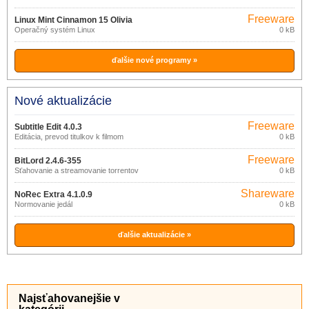
Freeware
Linux Mint Cinnamon 15 Olivia
Operačný systém Linux
0 kB
ďalšie nové programy »
Nové aktualizácie
Freeware
Subtitle Edit 4.0.3
Editácia, prevod titulkov k filmom
0 kB
Freeware
BitLord 2.4.6-355
Sťahovanie a streamovanie torrentov
0 kB
Shareware
NoRec Extra 4.1.0.9
Normovanie jedál
0 kB
ďalšie aktualizácie »
Najsťahovanejšie v