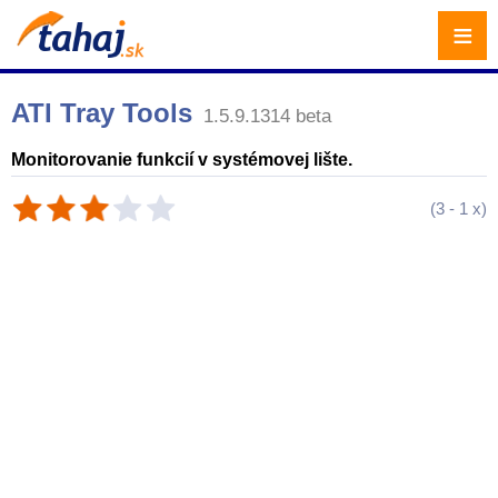
≡
ATI Tray Tools
1.5.9.1314 beta
Monitorovanie funkcií v systémovej lište.
(
3
-
1
x)