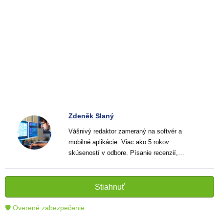
Zdeněk Slaný
Vášnivý redaktor zameraný na softvér a
mobilné aplikácie. Viac ako 5 rokov
skúseností v odbore. Písanie recenzií,
návodov a noviniek. Tvorca jasných a
informatívnych textov, ktoré pomáhajú
čitateľom lepšie porozumieť a využiť moderné
Stiahnuť
technológie.
🛡 Overené zabezpečenie