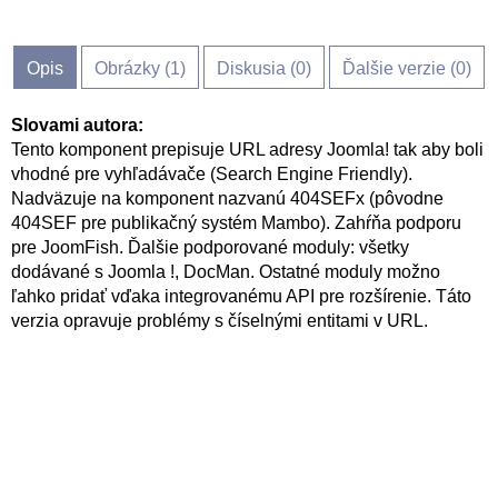
Opis
Obrázky (
1
)
Diskusia (
0
)
Ďalšie verzie (0)
Slovami autora:
Tento komponent prepisuje URL adresy Joomla! tak aby boli
vhodné pre vyhľadávače (Search Engine Friendly).
Nadväzuje na komponent nazvanú 404SEFx (pôvodne
404SEF pre publikačný systém Mambo). Zahŕňa podporu
pre JoomFish. Ďalšie podporované moduly: všetky
dodávané s Joomla !, DocMan. Ostatné moduly možno
ľahko pridať vďaka integrovanému API pre rozšírenie. Táto
verzia opravuje problémy s číselnými entitami v URL.