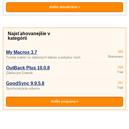
ďalšie aktualizácie »
Najsťahovanejšie v
kategórii
My Macros 3.7
388
Shareware
Tvorba makier zo stlačených kláves a pohybov myši.
OutBack Plus 10.0.8
298
Trial
Záloha pre Outlook.
GoodSync 9.9.5.8
292
Trial
Synchronizácia súborov.
ďalšie programy »