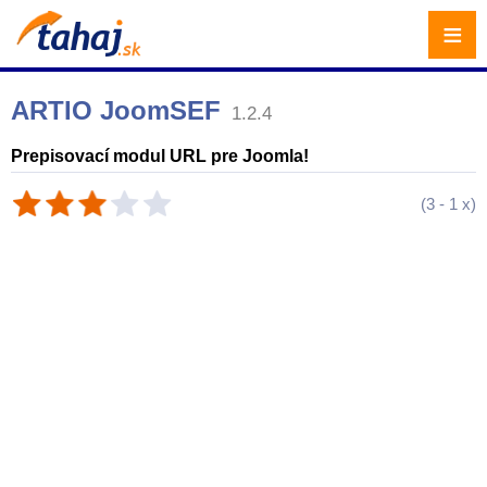
≡
ARTIO JoomSEF
1.2.4
Prepisovací modul URL pre Joomla!
(
3
-
1
x)