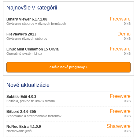
Najnovšie v kategórii
Freeware
Binary Viewer 6.17.1.08
Otváranie súborov v rôznych formátoch
0 kB
Demo
FileViewPro 2013
Otváranie rôznych súborov
0 kB
Freeware
Linux Mint Cinnamon 15 Olivia
Operačný systém Linux
0 kB
ďalšie nové programy »
Nové aktualizácie
Freeware
Subtitle Edit 4.0.3
Editácia, prevod titulkov k filmom
0 kB
Freeware
BitLord 2.4.6-355
Sťahovanie a streamovanie torrentov
0 kB
Shareware
NoRec Extra 4.1.0.9
Normovanie jedál
0 kB