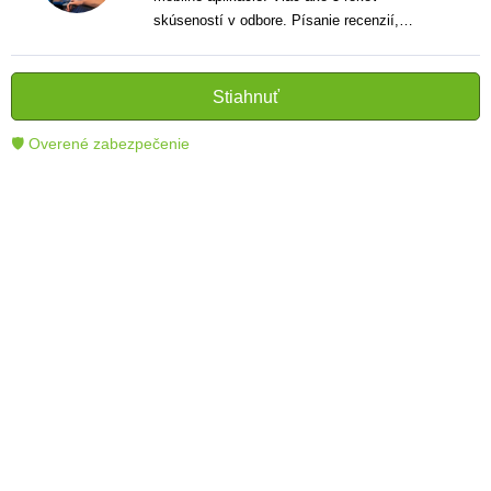
skúseností v odbore. Písanie recenzií,
návodov a noviniek. Tvorca jasných a
informatívnych textov, ktoré pomáhajú
čitateľom lepšie porozumieť a využiť moderné
Stiahnuť
technológie.
🛡 Overené zabezpečenie