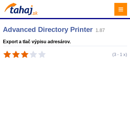
≡
Advanced Directory Printer
1.87
Export a tlač výpisu adresárov.
(
3
-
1
x)