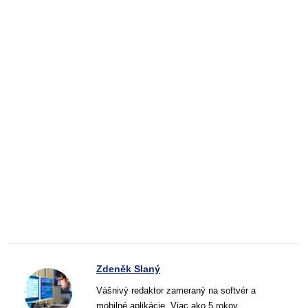
Zdeněk Slaný
Vášnivý redaktor zameraný na softvér a
mobilné aplikácie. Viac ako 5 rokov