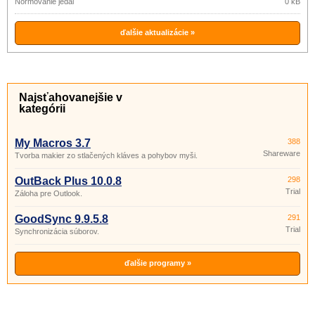
Normovanie jedál
0 kB
ďalšie aktualizácie »
Najsťahovanejšie v
kategórii
My Macros 3.7
388
Shareware
Tvorba makier zo stlačených kláves a pohybov myši.
OutBack Plus 10.0.8
298
Trial
Záloha pre Outlook.
GoodSync 9.9.5.8
291
Trial
Synchronizácia súborov.
ďalšie programy »