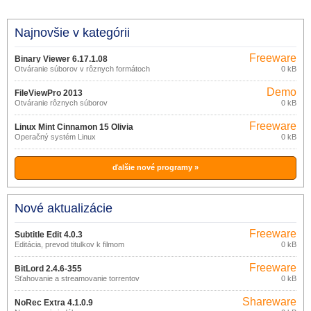
Najnovšie v kategórii
Freeware
Binary Viewer 6.17.1.08
Otváranie súborov v rôznych formátoch
0 kB
Demo
FileViewPro 2013
Otváranie rôznych súborov
0 kB
Freeware
Linux Mint Cinnamon 15 Olivia
Operačný systém Linux
0 kB
ďalšie nové programy »
Nové aktualizácie
Freeware
Subtitle Edit 4.0.3
Editácia, prevod titulkov k filmom
0 kB
Freeware
BitLord 2.4.6-355
Sťahovanie a streamovanie torrentov
0 kB
Shareware
NoRec Extra 4.1.0.9