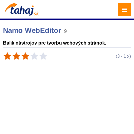
≡
Namo WebEditor
9
Balík nástrojov pre tvorbu webových stránok.
(
3
-
1
x)