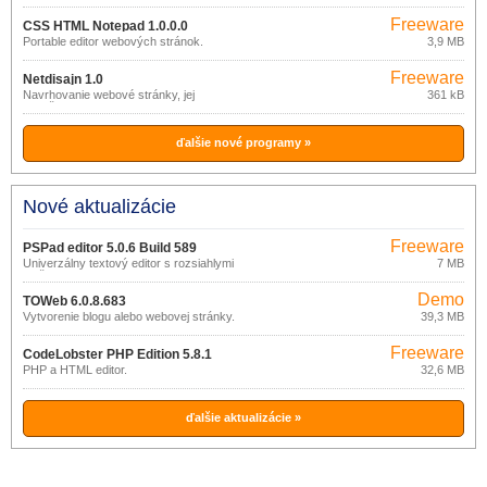
Freeware
CSS HTML Notepad 1.0.0.0
Portable editor webových stránok.
3,9 MB
Freeware
Netdisajn 1.0
Navrhovanie webové stránky, jej
361 kB
rozloženie a dizajnu.
ďalšie nové programy »
Nové aktualizácie
Freeware
PSPad editor 5.0.6 Build 589
Univerzálny textový editor s rozsiahlymi
7 MB
možnosťami
Demo
TOWeb 6.0.8.683
Vytvorenie blogu alebo webovej stránky.
39,3 MB
Freeware
CodeLobster PHP Edition 5.8.1
PHP a HTML editor.
32,6 MB
ďalšie aktualizácie »