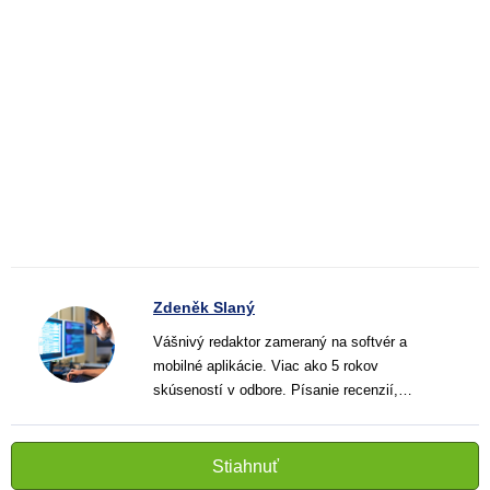
Zdeněk Slaný
Vášnivý redaktor zameraný na softvér a
mobilné aplikácie. Viac ako 5 rokov
skúseností v odbore. Písanie recenzií,
návodov a noviniek. Tvorca jasných a
informatívnych textov, ktoré pomáhajú
čitateľom lepšie porozumieť a využiť moderné
Stiahnuť
technológie.