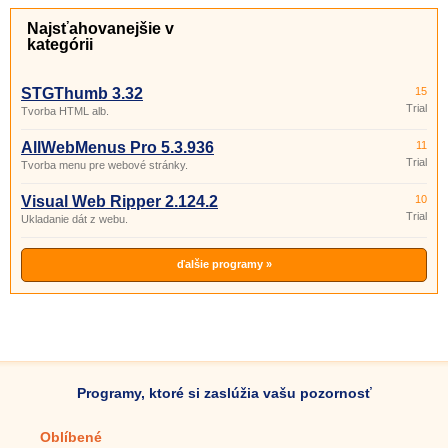
Najsťahovanejšie v
kategórii
STGThumb 3.32
15
Trial
Tvorba HTML alb.
AllWebMenus Pro 5.3.936
11
Trial
Tvorba menu pre webové stránky.
Visual Web Ripper 2.124.2
10
Trial
Ukladanie dát z webu.
ďalšie programy »
Programy, ktoré si zaslúžia vašu pozornosť
Oblíbené
Mobilné aplikácie