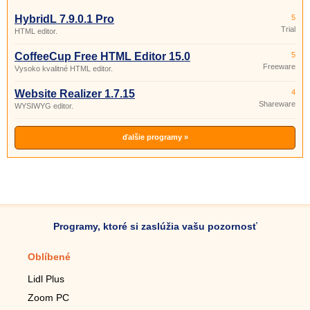
HybridL 7.9.0.1 Pro
5
Trial
HTML editor.
CoffeeCup Free HTML Editor 15.0
5
Freeware
Vysoko kvalitné HTML editor.
Website Realizer 1.7.15
4
Shareware
WYSIWYG editor.
ďalšie programy »
Programy, ktoré si zaslúžia vašu pozornosť
Oblíbené
Mobilné aplikácie
Lidl Plus
Krokomer do mobilu
Zoom PC
Lupa do mobilu