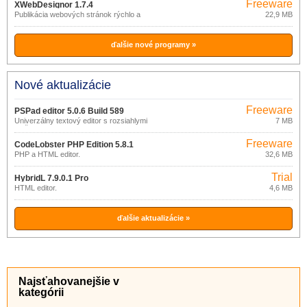
Freeware
XWebDesignor 1.7.4
Publikácia webových stránok rýchlo a
22,9 MB
ľahko.
ďalšie nové programy »
Nové aktualizácie
Freeware
PSPad editor 5.0.6 Build 589
Univerzálny textový editor s rozsiahlymi
7 MB
možnosťami
Freeware
CodeLobster PHP Edition 5.8.1
PHP a HTML editor.
32,6 MB
Trial
HybridL 7.9.0.1 Pro
HTML editor.
4,6 MB
ďalšie aktualizácie »
Najsťahovanejšie v
kategórii