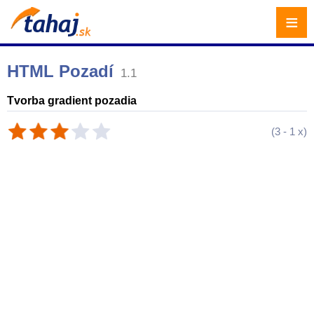
≡
HTML Pozadí
1.1
Tvorba gradient pozadia
(
3
-
1
x)