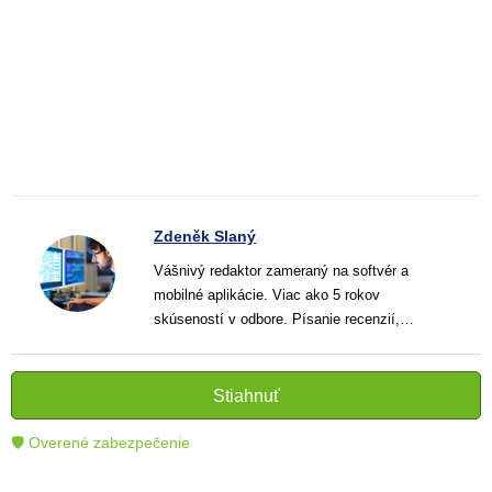
Zdeněk Slaný
Vášnivý redaktor zameraný na softvér a
mobilné aplikácie. Viac ako 5 rokov
skúseností v odbore. Písanie recenzií,
návodov a noviniek. Tvorca jasných a
informatívnych textov, ktoré pomáhajú
čitateľom lepšie porozumieť a využiť moderné
Stiahnuť
technológie.
🛡 Overené zabezpečenie