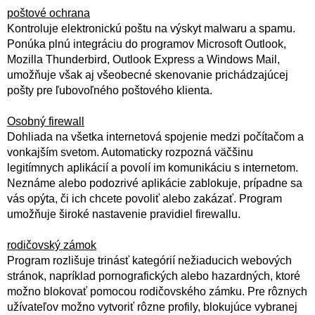
poštové ochrana
Kontroluje elektronickú poštu na výskyt malwaru a spamu.
Ponúka plnú integráciu do programov Microsoft Outlook,
Mozilla Thunderbird, Outlook Express a Windows Mail,
umožňuje však aj všeobecné skenovanie prichádzajúcej
pošty pre ľubovoľného poštového klienta.
Osobný firewall
Dohliada na všetka internetová spojenie medzi počítačom a
vonkajším svetom. Automaticky rozpozná väčšinu
legitímnych aplikácií a povolí im komunikáciu s internetom.
Neznáme alebo podozrivé aplikácie zablokuje, prípadne sa
vás opýta, či ich chcete povoliť alebo zakázať. Program
umožňuje široké nastavenie pravidiel firewallu.
rodičovský zámok
Program rozlišuje trinásť kategórií nežiaducich webových
stránok, napríklad pornografických alebo hazardných, ktoré
možno blokovať pomocou rodičovského zámku. Pre rôznych
užívateľov možno vytvoriť rôzne profily, blokujúce vybranej