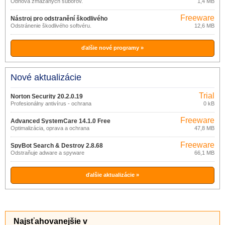
Obnova zmazaných súborov.
1,4 MB
Freeware
Nástroj pro odstranění škodlivého
Odstránenie škodlivého softvéru.
12,6 MB
softwaru 3.19
ďalšie nové programy »
Nové aktualizácie
Trial
Norton Security 20.2.0.19
Profesionálny antivírus - ochrana
0 kB
zariadenia
Freeware
Advanced SystemCare 14.1.0 Free
Optimalizácia, oprava a ochrana
47,8 MB
Windows
Freeware
SpyBot Search & Destroy 2.8.68
Odstraňuje adware a spyware
66,1 MB
ďalšie aktualizácie »
Najsťahovanejšie v