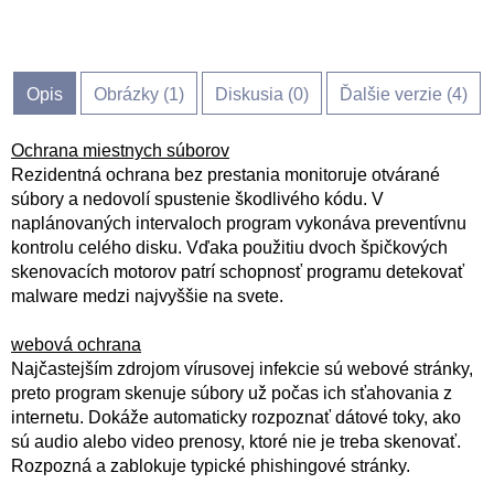
Opis
Obrázky (
1
)
Diskusia (
0
)
Ďalšie verzie (4)
Ochrana miestnych súborov
Rezidentná ochrana bez prestania monitoruje otvárané
súbory a nedovolí spustenie škodlivého kódu. V
naplánovaných intervaloch program vykonáva preventívnu
kontrolu celého disku. Vďaka použitiu dvoch špičkových
skenovacích motorov patrí schopnosť programu detekovať
malware medzi najvyššie na svete.
webová ochrana
Najčastejším zdrojom vírusovej infekcie sú webové stránky,
preto program skenuje súbory už počas ich sťahovania z
internetu. Dokáže automaticky rozpoznať dátové toky, ako
sú audio alebo video prenosy, ktoré nie je treba skenovať.
Rozpozná a zablokuje typické phishingové stránky.