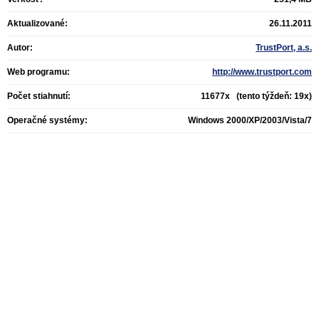
Aktualizované:
26.11.2011
Autor:
TrustPort, a.s.
Web programu:
http://www.trustport.com
Počet stiahnutí:
11677x (tento týždeň: 19x)
Operačné systémy:
Windows 2000/XP/2003/Vista/7