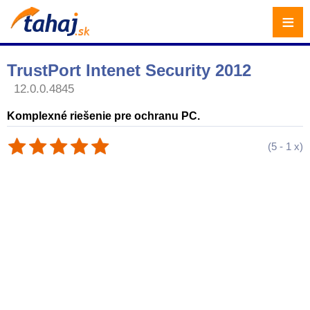
≡
TrustPort Intenet Security 2012
12.0.0.4845
Komplexné riešenie pre ochranu PC.
(
5
-
1
x)