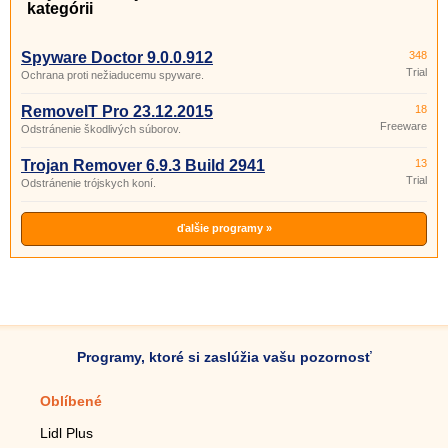
kategórii
Spyware Doctor 9.0.0.912
348
Trial
Ochrana proti nežiaducemu spyware.
RemoveIT Pro 23.12.2015
18
Freeware
Odstránenie škodlivých súborov.
Trojan Remover 6.9.3 Build 2941
13
Trial
Odstránenie trójskych koní.
ďalšie programy »
Programy, ktoré si zaslúžia vašu pozornosť
Oblíbené
Mobilné aplikácie
Lidl Plus
Krokomer do mobilu