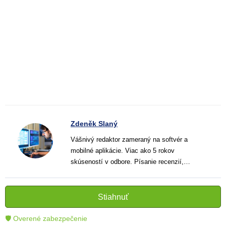
Zdeněk Slaný
Vášnivý redaktor zameraný na softvér a
mobilné aplikácie. Viac ako 5 rokov
skúseností v odbore. Písanie recenzií,
návodov a noviniek. Tvorca jasných a
informatívnych textov, ktoré pomáhajú
čitateľom lepšie porozumieť a využiť moderné
Stiahnuť
technológie.
🛡 Overené zabezpečenie