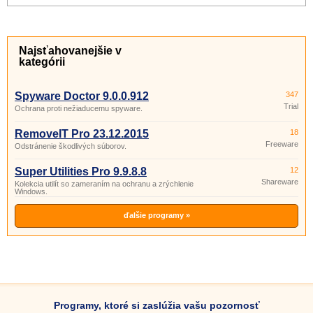
Najsťahovanejšie v
kategórii
Spyware Doctor 9.0.0.912
347
Trial
Ochrana proti nežiaducemu spyware.
RemoveIT Pro 23.12.2015
18
Freeware
Odstránenie škodlivých súborov.
Super Utilities Pro 9.9.8.8
12
Shareware
Kolekcia utilít so zameraním na ochranu a zrýchlenie
Windows.
ďalšie programy »
Programy, ktoré si zaslúžia vašu pozornosť