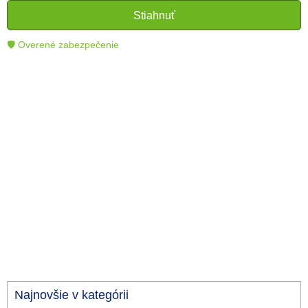
čitateľom lepšie porozumieť a využiť moderné
Stiahnuť
technológie.
🛡 Overené zabezpečenie
Najnovšie v kategórii