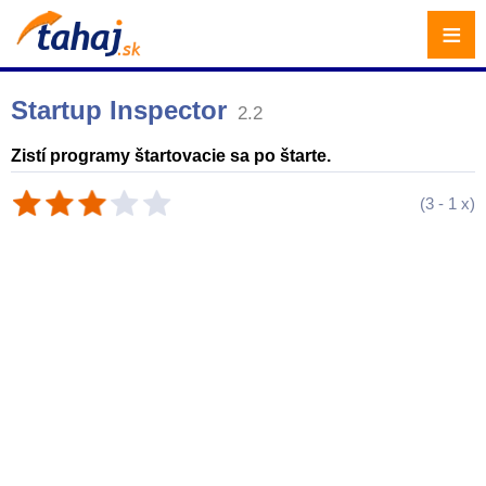
≡
Startup Inspector
2.2
Zistí programy štartovacie sa po štarte.
(
3
-
1
x)