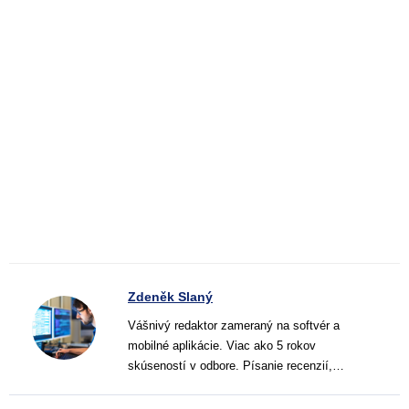
Zdeněk Slaný
Vášnivý redaktor zameraný na softvér a
mobilné aplikácie. Viac ako 5 rokov
skúseností v odbore. Písanie recenzií,
návodov a noviniek. Tvorca jasných a
informatívnych textov, ktoré pomáhajú