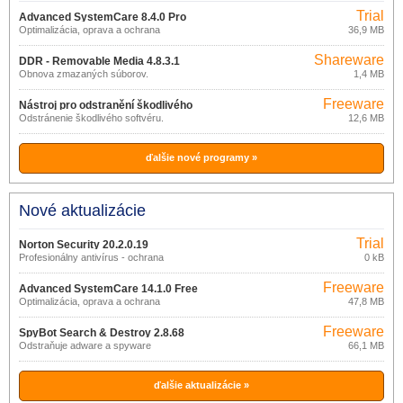
Trial
Advanced SystemCare 8.4.0 Pro
Optimalizácia, oprava a ochrana
36,9 MB
Windows
Shareware
DDR - Removable Media 4.8.3.1
Obnova zmazaných súborov.
1,4 MB
Freeware
Nástroj pro odstranění škodlivého
Odstránenie škodlivého softvéru.
12,6 MB
softwaru 3.19
ďalšie nové programy »
Nové aktualizácie
Trial
Norton Security 20.2.0.19
Profesionálny antivírus - ochrana
0 kB
zariadenia
Freeware
Advanced SystemCare 14.1.0 Free
Optimalizácia, oprava a ochrana
47,8 MB
Windows
Freeware
SpyBot Search & Destroy 2.8.68
Odstraňuje adware a spyware
66,1 MB
ďalšie aktualizácie »