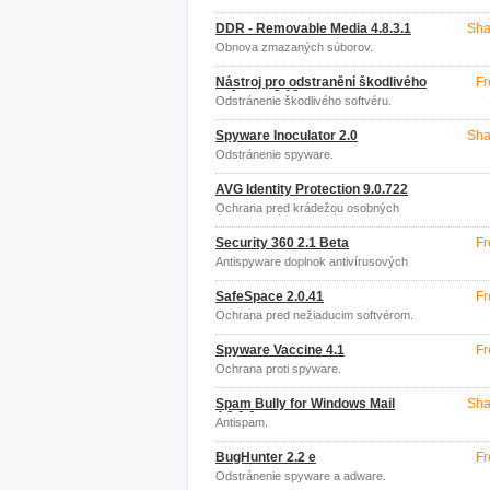
Windows
DDR - Removable Media 4.8.3.1
Sha
Obnova zmazaných súborov.
Nástroj pro odstranění škodlivého
Fr
softwaru 3.19
Odstránenie škodlivého softvéru.
Spyware Inoculator 2.0
Sha
Odstránenie spyware.
AVG Identity Protection 9.0.722
Ochrana pred krádežou osobných
údajov, novým a neznámym malwarom.
Security 360 2.1 Beta
Fr
Antispyware doplnok antivírusových
programov.
SafeSpace 2.0.41
Fr
Ochrana pred nežiaducim softvérom.
Spyware Vaccine 4.1
Fr
Ochrana proti spyware.
Spam Bully for Windows Mail
Sha
4.2.0.0
Antispam.
BugHunter 2.2 e
Fr
Odstránenie spyware a adware.