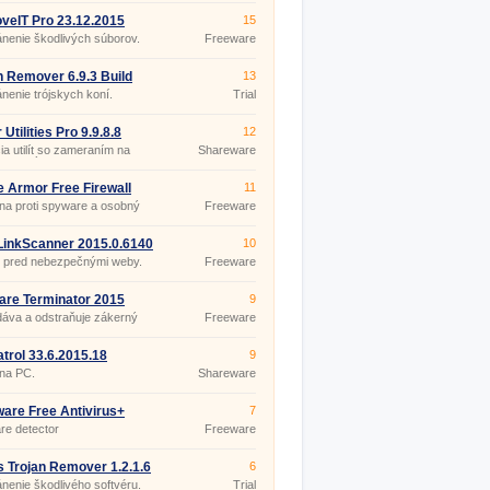
eIT Pro 23.12.2015
15
nenie škodlivých súborov.
Freeware
n Remover 6.9.3 Build
13
nenie trójskych koní.
Trial
Utilities Pro 9.9.8.8
12
ia utilít so zameraním na
Shareware
u a zrýchlenie Windows.
e Armor Free Firewall
11
.1736
a proti spyware a osobný
Freeware
.
inkScanner 2015.0.6140
10
i pred nebezpečnými weby.
Freeware
re Terminator 2015
9
.107
áva a odstraňuje zákerný
Freeware
.
trol 33.6.2015.18
9
na PC.
Shareware
are Free Antivirus+
7
930.11587
re detector
Freeware
s Trojan Remover 1.2.1.6
6
nenie škodlivého softvéru.
Trial