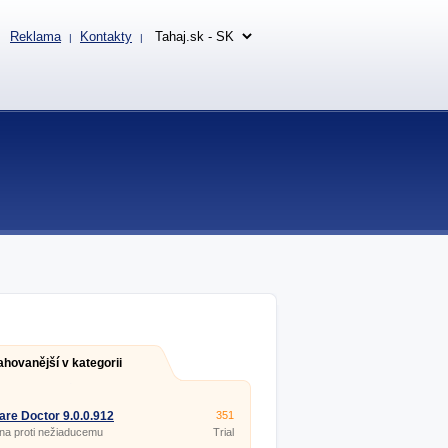
Reklama
Kontakty
|
|
ahovanější v kategorii
re Doctor 9.0.0.912
351
na proti nežiaducemu
Trial
re.