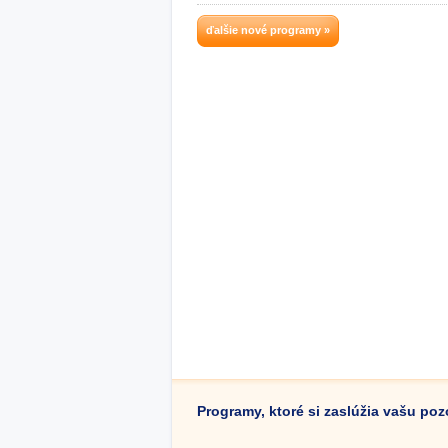
ďalšie nové programy »
Programy, ktoré si zaslúžia vašu po