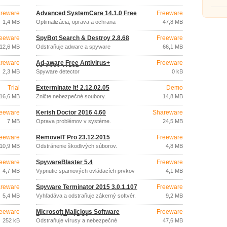
zariadenia
reware
Advanced SystemCare 14.1.0 Free
Freeware
1,4 MB
Optimalizácia, oprava a ochrana
47,8 MB
Windows
eeware
SpyBot Search & Destroy 2.8.68
Freeware
12,6 MB
Odstraňuje adware a spyware
66,1 MB
reware
Ad-aware Free Antivirus+
Freeware
12.4.930.11587
2,3 MB
Spyware detector
0 kB
Trial
Exterminate It! 2.12.02.05
Demo
16,6 MB
Zničte nebezpečné soubory.
14,8 MB
eeware
Kerish Doctor 2016 4.60
Shareware
7 MB
Oprava problémov v systéme.
24,5 MB
eeware
RemoveIT Pro 23.12.2015
Freeware
10,9 MB
Odstránenie škodlivých súborov.
4,8 MB
eeware
SpywareBlaster 5.4
Freeware
4,7 MB
Vypnutie spamových ovládacích prvkov
4,1 MB
ActiveX.
reware
Spyware Terminator 2015 3.0.1.107
Freeware
5,4 MB
Vyhľadáva a odstraňuje zákerný softvér.
9,2 MB
eeware
Microsoft Malicious Software
Freeware
Removal Tool 5.31
252 kB
Odstraňuje vírusy a nebezpečné
47,6 MB
programy.