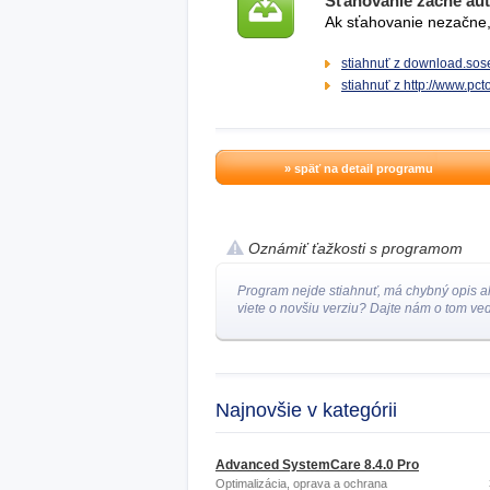
Sťahovanie začne au
Ak sťahovanie nezačne, 
stiahnuť z download.sose
stiahnuť z http://www.pc
» späť na detail programu
Oznámiť ťažkosti s programom
Program nejde stiahnuť, má chybný opis a
viete o novšiu verziu? Dajte nám o tom ved
Najnovšie v kategórii
Advanced SystemCare 8.4.0 Pro
Optimalizácia, oprava a ochrana