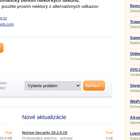
tomaticky behom niekoľkých sekúnd.
použite prosím niektorý z alternatívnych odkazov:
Remov
Odstrá
j.cz
Troja
tools.com
2941
Odstrá
Super 
Kolekc
ochran
Onlin
6.0.0
Ochran
firewall
AVG L
Chrán
lebo
Spywa
ieť.
3.0.1
Vyhľad
softvér
WinPa
Ochra
Nové aktualizácie
Ad-aw
12.4.
Spywa
Trial
Norton Security 20.2.0.19
Trial
Loari
36,9 MB
Profesionálny antivírus - ochrana
0 kB
Odstrá