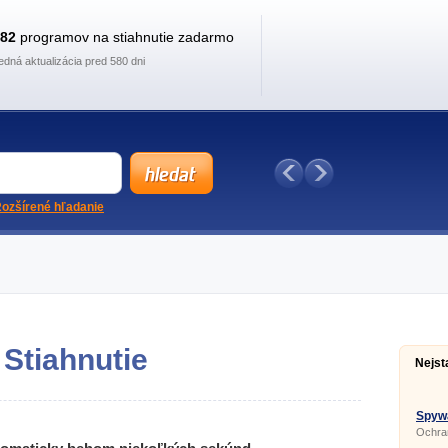
882
programov na stiahnutie zadarmo
edná aktualizácia pred 580 dni
ozšírené hľadanie
 Stiahnutie
Nejst
Spywa
Ochra
spywa