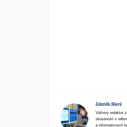
Zdeněk Slaný
Vášnivý redaktor z
skúseností v odbor
a informatívnych t