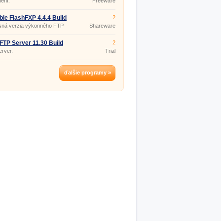
ient.
Freeware
ble FlashFXP 4.4.4 Build
2
sná verzia výkonného FTP
Shareware
.
 FTP Server 11.30 Build
2
rver.
Trial
ďalšie programy »