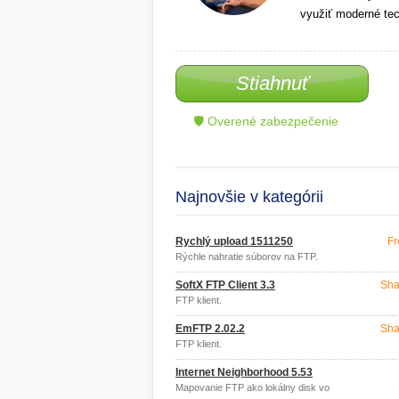
využiť moderné tec
Stiahnuť
🛡 Overené zabezpečenie
Najnovšie v kategórii
Rychlý upload 1511250
Fr
Rýchle nahratie súborov na FTP.
SoftX FTP Client 3.3
Sha
FTP klient.
EmFTP 2.02.2
Sha
FTP klient.
Internet Neighborhood 5.53
Mapovanie FTP ako lokálny disk vo
Windows.