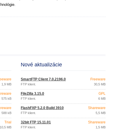
hnológie.
Nové aktualizácie
eeware
SmartFTP Client 7.0.2196.0
Freeware
1,9 MB
FTP klient.
30,5 MB
reware
FileZilla 3.15.0
GPL
575 kB
FTP klient.
6 MB
reware
FlashFXP 5.2.0 Build 3910
Shareware
588 kB
FTP klient.
5,5 MB
Trial
32bit FTP 15.11.01
Shareware
10,5 MB
FTP klient.
1,5 MB