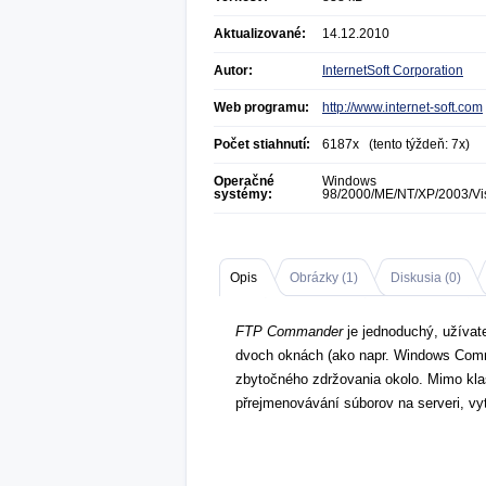
Aktualizované:
14.12.2010
Autor:
InternetSoft Corporation
Web programu:
http://www.internet-soft.com
Počet stiahnutí:
6187x (tento týždeň: 7x)
Operačné
Windows
systémy:
98/2000/ME/NT/XP/2003/Vi
Opis
Obrázky (
1
)
Diskusia (
0
)
FTP Commander
je jednoduchý, užívate
dvoch oknách (ako napr. Windows Comma
zbytočného zdržovania okolo. Mimo kla
přrejmenovávání súborov na serveri, vy