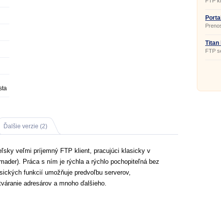
FTP kl
Porta
2043
Preno
klienta
Titan
2349
FTP se
sta
Ďalšie verzie (2)
ľsky veľmi príjemný FTP klient, pracujúci klasicky v
der). Práca s ním je rýchla a rýchlo pochopiteľná bez
sických funkcií umožňuje predvoľbu serverov,
tváranie adresárov a mnoho ďalšieho.