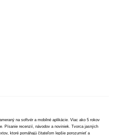
ameraný na softvér a mobilné aplikácie. Viac ako 5 rokov
e. Písanie recenzií, návodov a noviniek. Tvorca jasných
extov, ktoré pomáhajú čitateľom lepšie porozumieť a