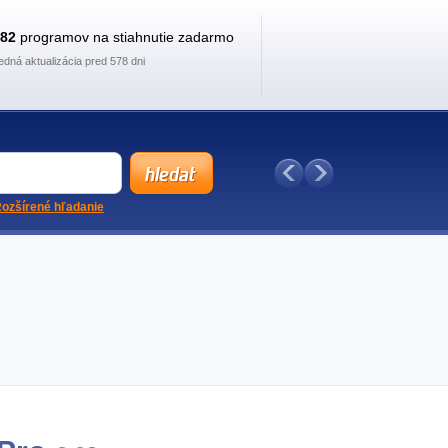
882
programov na stiahnutie zadarmo
edná aktualizácia pred 578 dni
ozšírené hľadanie