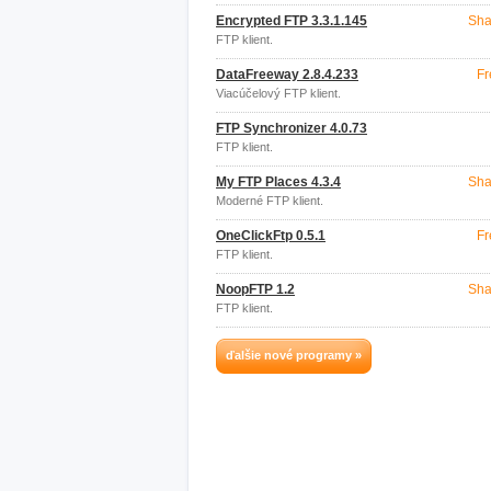
Encrypted FTP 3.3.1.145
Sha
FTP klient.
DataFreeway 2.8.4.233
Fr
Viacúčelový FTP klient.
FTP Synchronizer 4.0.73
FTP klient.
My FTP Places 4.3.4
Sha
Moderné FTP klient.
OneClickFtp 0.5.1
Fr
FTP klient.
NoopFTP 1.2
Sha
FTP klient.
ďalšie nové programy »