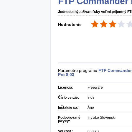
FTP Commander 
Jednoduchý, užívateľsky veľmi príjemný FTP
Hodnotenie
Parametre programu
FTP Commander
Pro
8.03
Licencia:
Freeware
Číslo verzie:
8.03
Inštaluje sa:
Áno
Podporované
Iný ako Slovenskí
jazyky:
Veľkosť:
838 kB