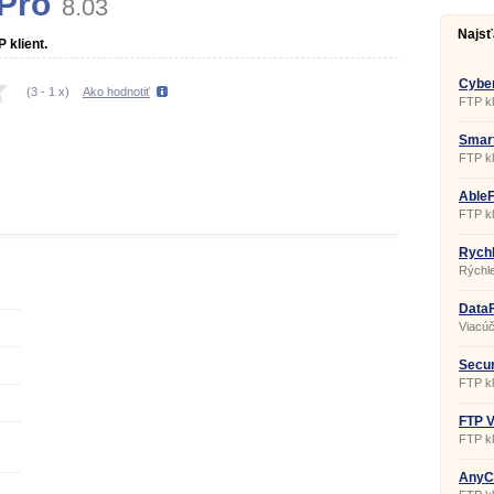
Pro
8.03
Najsť
 klient.
Cyber
(
3
-
1
x)
Ako hodnotiť
FTP kl
Smart
FTP kl
AbleF
FTP kl
Rychl
Rýchle
DataF
Viacúč
Secur
FTP kl
komuni
FTP V
FTP kl
AnyCl