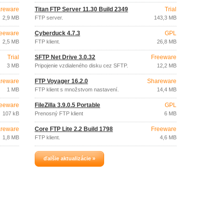
reware
Titan FTP Server 11.30 Build 2349
Trial
2,9 MB
FTP server.
143,3 MB
eeware
Cyberduck 4.7.3
GPL
2,5 MB
FTP klient.
26,8 MB
Trial
SFTP Net Drive 3.0.32
Freeware
3 MB
Pripojenie vzdialeného disku cez SFTP.
12,2 MB
reware
FTP Voyager 16.2.0
Shareware
1 MB
FTP klient s množstvom nastavení.
14,4 MB
eeware
FileZilla 3.9.0.5 Portable
GPL
107 kB
Prenosný FTP klient
6 MB
reware
Core FTP Lite 2.2 Build 1798
Freeware
1,8 MB
FTP klient.
4,6 MB
ďalšie aktualizácie »