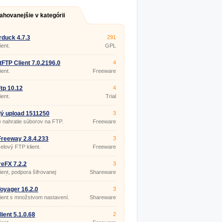
ahovanejšie v kategórii
duck 4.7.3
291
ient.
GPL
FTP Client 7.0.2196.0
4
ient.
Freeware
tp 10.12
4
ient.
Trial
ý upload 1511250
3
 nahratie súborov na FTP.
Freeware
reeway 2.8.4.233
3
elový FTP klient.
Freeware
eFX 7.2.2
3
ient, podpora šifrovanej
Shareware
kácie.
oyager 16.2.0
3
ient s množstvom nastavení.
Shareware
ient 5.1.0.68
2