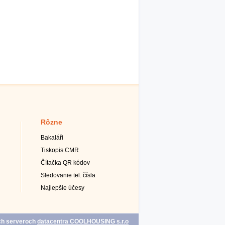
Rôzne
Bakaláři
Tiskopis CMR
Čítačka QR kódov
Sledovanie tel. čísla
Najlepšie účesy
ých serveroch
datacentra COOLHOUSING s.r.o