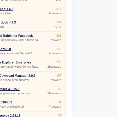
na proti nežiaducemu
Trial
re.
eed 3.4.3
314
ový klient.
Freeware
duck 4.7.3
291
ient.
GPL
d Rabbit for Facebook
281
8
 upload fotiek videí a fotiek na
Freeware
ook.
aza 8.0
275
likácie pre sieť Gnutella2.
Freeware
ne Explorer Enterprise
235
408
e prehliadač webových stránok.
Shareware
Download Manager 3.9.7
157
 1625
a stiahnutých súborov.
Freeware
miter 4.0.15.0
99
ring dátových prenosov.
Shareware
.5304.63
81
etový prehliadač od
Freeware
nosti Google
onkey 2.53.18
37