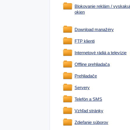
Blokovanie reklám / vyskaku
okien
Download manažéry
FTP klienti
Internetové rádiá a televízie
Offline prehliadača
Prehliadače
Servery
Telefón a SMS
Vzhľad stránky
Zdieľanie súborov