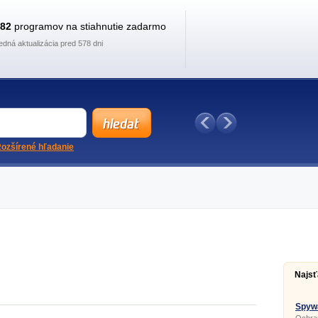
882
programov na stiahnutie zadarmo
edná aktualizácia pred 578 dni
ozšírené hľadanie
Najsť
Spywa