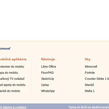
zornosť
obilné aplikácie
Nástroje
Hry
rokomer do mobilu
Libre Office
Minecraft
upa do mobilu
FloorPAD
Fortnite
iaľkový TV ovládač
SketchUp
Counter-Strike 1.6
ivé tapety do mobilu
Uplay
Mariáš
ariáš do mobilu
WhatsApp
Mafia 1
h údajov a cookies
Tahaj.sk Beží na dedikovan