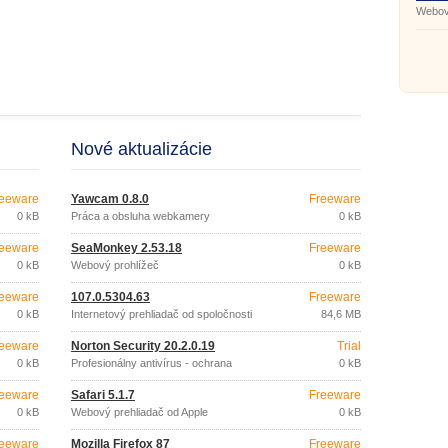
Webov
Nové aktualizácie
eeware
Yawcam 0.8.0
Freeware
0 kB
Práca a obsluha webkamery
0 kB
eeware
SeaMonkey 2.53.18
Freeware
0 kB
Webový prohlížeč
0 kB
eeware
107.0.5304.63
Freeware
0 kB
Internetový prehliadač od spoločnosti
84,6 MB
Google
eeware
Norton Security 20.2.0.19
Trial
0 kB
Profesionálny antivírus - ochrana
0 kB
zariadenia
eeware
Safari 5.1.7
Freeware
0 kB
Webový prehliadač od Apple
0 kB
eeware
Mozilla Firefox 87
Freeware