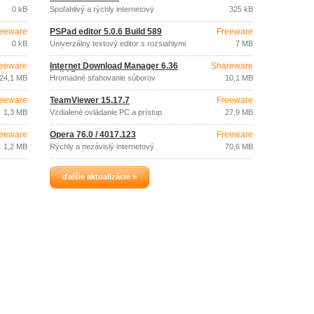
0 kB
Spoľahlivý a rýchly internetový
325 kB
prehliadač
eeware
PSPad editor 5.0.6 Build 589
Freeware
0 kB
Univerzálny textový editor s rozsiahlymi
7 MB
možnosťami
eeware
Internet Download Manager 6.36
Shareware
build 5
24,1 MB
Hromadné sťahovanie súborov
10,1 MB
eeware
TeamViewer 15.17.7
Freeware
1,3 MB
Vzdialené ovládanie PC a prístup
27,9 MB
eeware
Opera 76.0 / 4017.123
Freeware
1,2 MB
Rýchly a nezávislý internetový
70,6 MB
prehliadač
ďalšie aktualizácie »