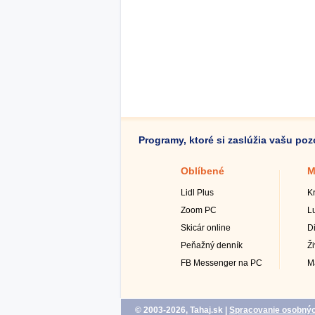
Programy, ktoré si zaslúžia vašu po
Oblíbené
M
Lidl Plus
K
Zoom PC
L
Skicár online
D
Peňažný denník
Ž
FB Messenger na PC
M
© 2003-2026, Tahaj.sk
|
Spracovanie osobnýc