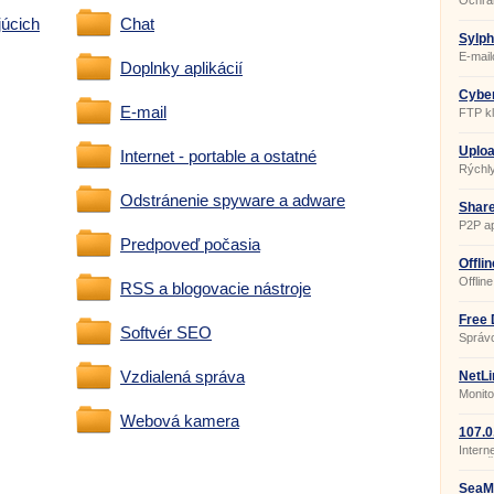
Ochra
spywa
júcich
Chat
Sylph
E-mail
Doplnky aplikácií
Cyber
E-mail
FTP kl
Uploa
Internet - portable a ostatné
2.1.6.
Rýchly
Faceb
Odstránenie spyware a adware
Share
P2P ap
Predpoveď počasia
Offli
7.0.4
Offlin
RSS a blogovacie nástroje
Free 
Softvér SEO
Build
Správc
Vzdialená správa
NetLi
Monito
Webová kamera
107.0
Intern
spoloč
SeaM