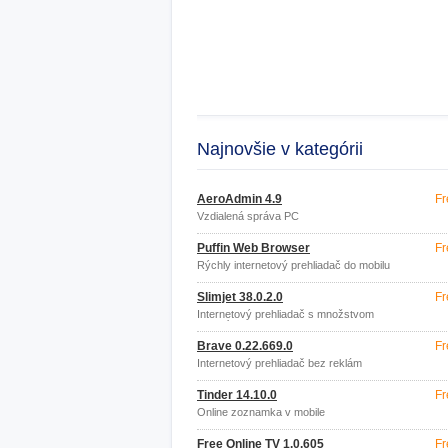
Najnovšie v kategórii
AeroAdmin 4.9
Fr
Vzdialená správa PC
Puffin Web Browser
Fr
Rýchly internetový prehliadač do mobilu
Slimjet 38.0.2.0
Fr
Internetový prehliadač s množstvom
funkcií
Brave 0.22.669.0
Fr
Internetový prehliadač bez reklám
Tinder 14.10.0
Fr
Online zoznamka v mobile
Free Online TV 1.0.605
Fr