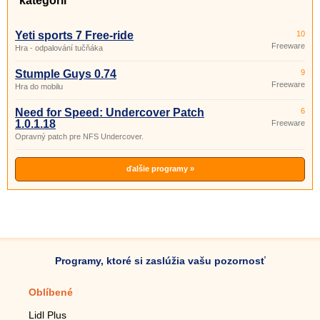
kategórii
Yeti sports 7 Free-ride
10
Freeware
Hra - odpalování tučňáka
Stumple Guys 0.74
9
Freeware
Hra do mobilu
Need for Speed: Undercover Patch
6
1.0.1.18
Freeware
Opravný patch pre NFS Undercover.
ďalšie programy »
Programy, ktoré si zaslúžia vašu pozornosť
Oblíbené
Mobilné aplikácie
Lidl Plus
Krokomer do mobilu