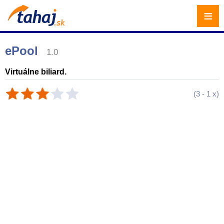
≡
ePool
1.0
Virtuálne biliard.
(
3
-
1
x)