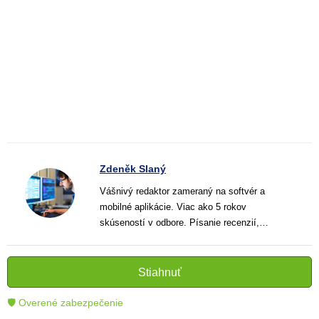
Zdeněk Slaný
Vášnivý redaktor zameraný na softvér a
mobilné aplikácie. Viac ako 5 rokov
skúseností v odbore. Písanie recenzií,
návodov a noviniek. Tvorca jasných a
informatívnych textov, ktoré pomáhajú
čitateľom lepšie porozumieť a využiť moderné
Stiahnuť
technológie.
🛡 Overené zabezpečenie