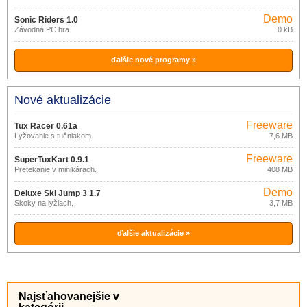
Demo
Sonic Riders 1.0
Závodná PC hra
0 kB
ďalšie nové programy »
Nové aktualizácie
Freeware
Tux Racer 0.61a
Lyžovanie s tučniakom.
7,6 MB
Freeware
SuperTuxKart 0.9.1
Pretekanie v minikárach.
408 MB
Demo
Deluxe Ski Jump 3 1.7
Skoky na lyžiach.
3,7 MB
ďalšie aktualizácie »
Najsťahovanejšie v