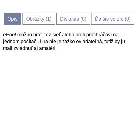
Opis
Obrázky (
1
)
Diskusia (
0
)
Ďalšie verzie (0)
ePool
možno hrať cez sieť alebo proti protihráčovi na
jednom počítači. Hra nie je ťažko ovládateľná, tutíž by ju
mali zvládnuť aj amatéri.