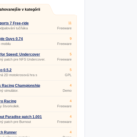
ahovanejšie v kategórii
sports 7 Free-ride
11
odpalování tučňáka
Freeware
le Guys 0.74
9
 mobilu
Freeware
for Speed: Undercover
5
 1.0.1.18
ný patch pre NFS Undercover.
Freeware
o 0.5.2
5
ná 2D motokrosová hra s
GPL
m na fyziku.
s Racing Championship
4
ý simulátor.
Demo
ro Racing
4
y štvorkoliek.
Freeware
ut Paradise patch 1.001
4
ý patch pre Burnout
Freeware
se.
ch Runner
4