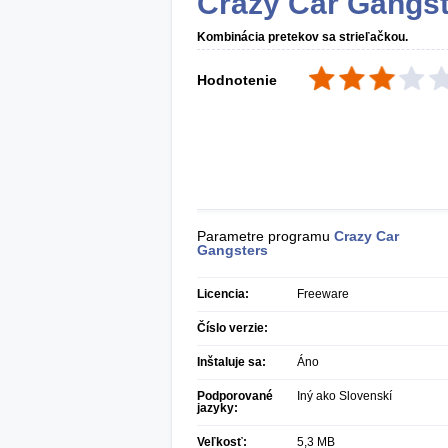
Crazy Car Gangs
Kombinácia pretekov sa strieľačkou.
Hodnotenie
Parametre programu
Crazy Car
Gangsters
Licencia:
Freeware
Číslo verzie:
Inštaluje sa:
Áno
Podporované
Iný ako Slovenskí
jazyky:
Veľkosť:
5,3 MB