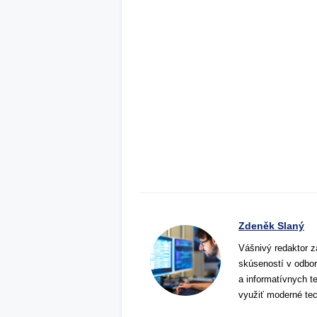
Zdeněk Slaný
Vášnivý redaktor z
skúseností v odbor
a informatívnych t
využiť moderné tec