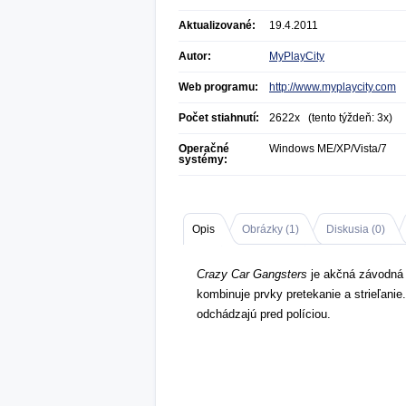
Aktualizované:
19.4.2011
Autor:
MyPlayCity
Web programu:
http://www.myplaycity.com
Počet stiahnutí:
2622x (tento týždeň: 3x)
Operačné
Windows ME/XP/Vista/7
systémy:
Opis
Obrázky (
1
)
Diskusia (
0
)
Crazy Car Gangsters
je akčná závodná 
kombinuje prvky pretekanie a strieľanie.
odchádzajú pred políciou.