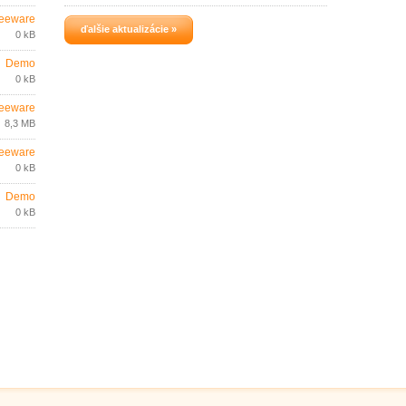
eeware
ďalšie aktualizácie »
0 kB
Demo
0 kB
eeware
8,3 MB
eeware
0 kB
Demo
0 kB