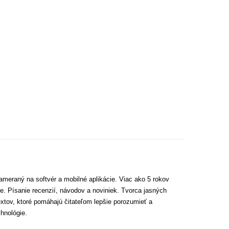
ameraný na softvér a mobilné aplikácie. Viac ako 5 rokov
e. Písanie recenzií, návodov a noviniek. Tvorca jasných
extov, ktoré pomáhajú čitateľom lepšie porozumieť a
hnológie.