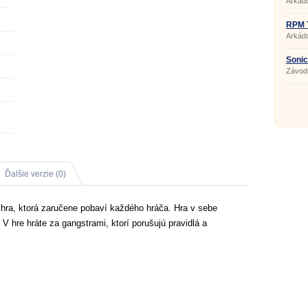
Arkádo
RPM 
Arkádo
Sonic
Závod
Ďalšie verzie (0)
hra, ktorá zaručene pobaví každého hráča. Hra v sebe
 V hre hráte za gangstrami, ktorí porušujú pravidlá a