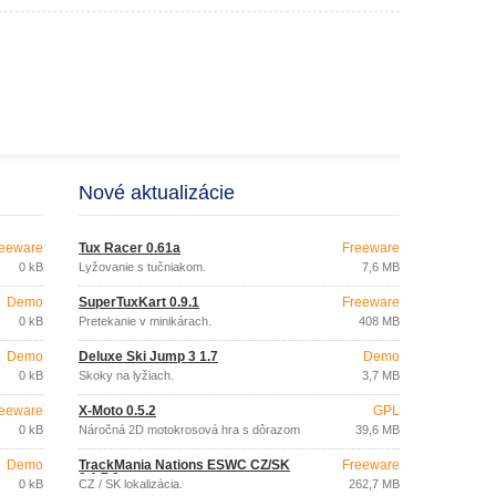
Nové aktualizácie
eeware
Tux Racer 0.61a
Freeware
0 kB
Lyžovanie s tučniakom.
7,6 MB
Demo
SuperTuxKart 0.9.1
Freeware
0 kB
Pretekanie v minikárach.
408 MB
Demo
Deluxe Ski Jump 3 1.7
Demo
0 kB
Skoky na lyžiach.
3,7 MB
eeware
X-Moto 0.5.2
GPL
0 kB
Náročná 2D motokrosová hra s dôrazom
39,6 MB
na fyziku.
Demo
TrackMania Nations ESWC CZ/SK
Freeware
0.1.7.9
0 kB
CZ / SK lokalizácia.
262,7 MB