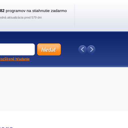
882
programov na stiahnutie zadarmo
edná aktualizácia pred 579 dni
ozšírené hľadanie