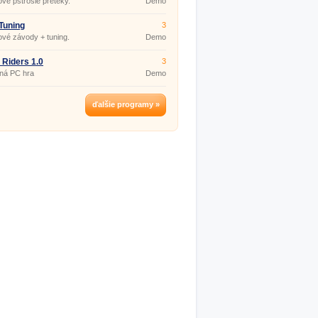
vé pštrosie preteky.
Demo
Tuning
3
vé závody + tuning.
Demo
 Riders 1.0
3
ná PC hra
Demo
ďalšie programy »