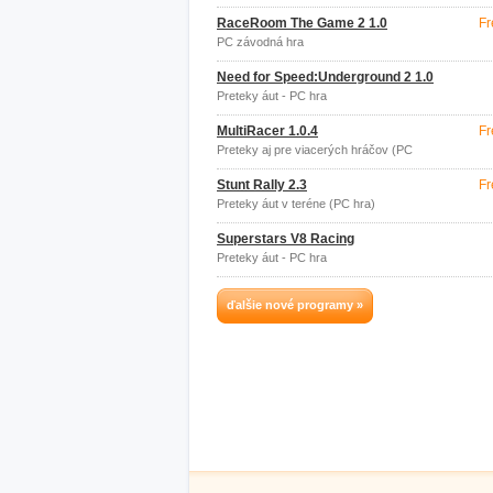
RaceRoom The Game 2 1.0
Fr
PC závodná hra
Need for Speed:Underground 2 1.0
Preteky áut - PC hra
MultiRacer 1.0.4
Fr
Preteky aj pre viacerých hráčov (PC
hra)
Stunt Rally 2.3
Fr
Preteky áut v teréne (PC hra)
Superstars V8 Racing
Preteky áut - PC hra
ďalšie nové programy »