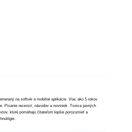
ameraný na softvér a mobilné aplikácie. Viac ako 5 rokov
e. Písanie recenzií, návodov a noviniek. Tvorca jasných
extov, ktoré pomáhajú čitateľom lepšie porozumieť a
hnológie.