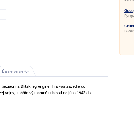
Kartov
Good
Baron
Pomocn
lúpež
Empire
Child
Budova
Ďalšie verzie (0)
í bežiaci na Blitzkrieg engine. Hra vás zavedie do
vej vojny, zahŕňa významné udalosti od júna 1942 do