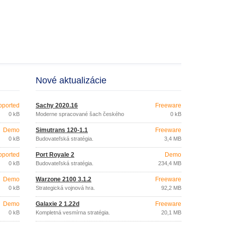
Nové aktualizácie
pported
Šachy 2020.16
Freeware
0 kB
Moderne spracované šach českého
0 kB
tvorca
Demo
Simutrans 120-1.1
Freeware
0 kB
Budovateľská stratégia.
3,4 MB
pported
Port Royale 2
Demo
0 kB
Budovateľská stratégia.
234,4 MB
Demo
Warzone 2100 3.1.2
Freeware
0 kB
Strategická vojnová hra.
92,2 MB
Demo
Galaxie 2 1.22d
Freeware
0 kB
Kompletná vesmírna stratégia.
20,1 MB