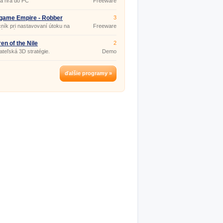
á hra do PC
Freeware
game Empire - Robber
3
 Castle Calculator 1.0
ík pri nastavovaní útoku na
Freeware
né barónmi v hre Goodgame
.
ren of the Nile
2
teľská 3D stratégie.
Demo
ďalšie programy »