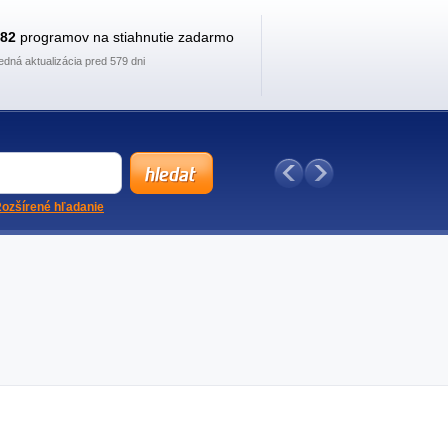
882
programov na stiahnutie zadarmo
edná aktualizácia pred 579 dni
ozšírené hľadanie