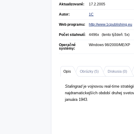
Aktualizované:
17.2.2005
Autor:
1C
Web programu:
http://www.1cpublishing.eu
Počet stiahnutí:
4496x (tento týždeň: 5x)
Operačné
Windows 98/2000/ME/XP
systémy:
Opis
Obrázky (
5
)
Diskusia (
0
)
Stalingrad
je vojnovou real-time stratégi
najdramatickejších období druhej sveto
januára 1943.