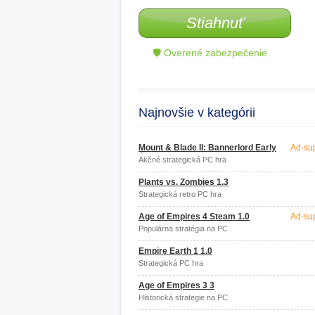
Stiahnuť
🛡 Overené zabezpečenie
Najnovšie v kategórii
Mount & Blade II: Bannerlord Early
Ad-su
Access
Akčné strategická PC hra
Plants vs. Zombies 1.3
Strategická retro PC hra
Age of Empires 4 Steam 1.0
Ad-su
Populárna stratégia na PC
Empire Earth 1 1.0
Strategická PC hra
Age of Empires 3 3
Historická strategie na PC