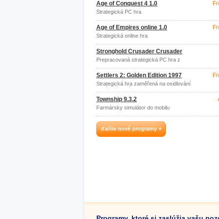
Age of Conquest 4 1.0
Fr
Strategická PC hra
Age of Empires online 1.0
Fr
Strategická online hra
Stronghold Crusader Crusader
Prepracovaná strategická PC hra z
obdobia stredoveku
Settlers 2: Golden Edition 1997
Fr
Strategická hra zaměřená na osidlování
nových území
Township 9.3.2
Farmársky simulátor do mobilu
ďalšie nové programy »
Programy, ktoré si zaslúžia vašu po