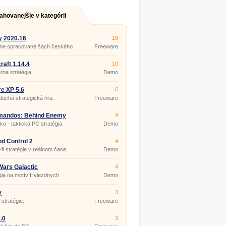
ahovanejšie v kategórii
y 2020.16
16
ne spracované šach českého
Freeware
raft 1.14.4
10
rna stratégia
Demo
e XP 5.6
6
uchá strategická hra.
Freeware
andos: Behind Enemy
4
ko - taktická PC stratégia
Demo
d Control 2
4
-fi stratégie v reálnom čase.
Demo
Wars Galactic
4
egrounds
gia na motív Hviezdnych
Demo
y
3
stratégie.
Freeware
1.0
3