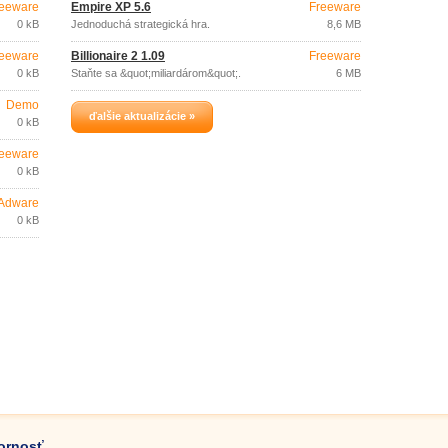
eeware
Empire XP 5.6
Freeware
0 kB
Jednoduchá strategická hra.
8,6 MB
eeware
Billionaire 2 1.09
Freeware
0 kB
Staňte sa &quot;miliardárom&quot;.
6 MB
Demo
ďalšie aktualizácie »
0 kB
eeware
0 kB
Adware
0 kB
zornosť