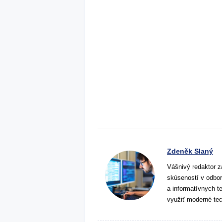
Zdeněk Slaný
Vášnivý redaktor z
skúseností v odbor
a informatívnych t
využiť moderné tec