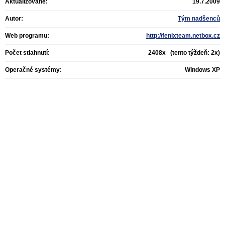
Aktualizované:
19.7.2009
Autor:
Tým nadšenců
Web programu:
http://fenixteam.netbox.cz
Počet stiahnutí:
2408x (tento týždeň: 2x)
Operačné systémy:
Windows XP