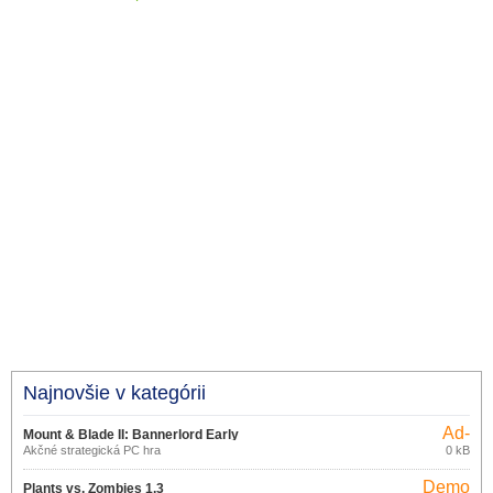
Najnovšie v kategórii
Ad-
Mount & Blade II: Bannerlord Early
supported
Akčné strategická PC hra
0 kB
Access
Demo
Plants vs. Zombies 1.3