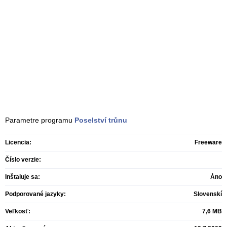
Parametre programu
Poselství trůnu
Licencia:
Freeware
Číslo verzie:
Inštaluje sa:
Áno
Podporované jazyky:
Slovenskí
Veľkosť:
7,6 MB