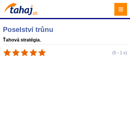
≡
Poselství trůnu
Ťahová stratégia.
(
5
-
1
x)