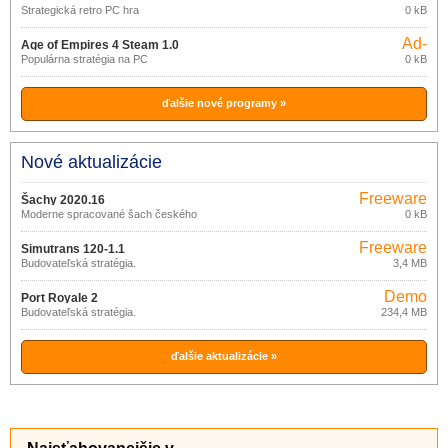
Strategická retro PC hra
0 kB
Ad-
Age of Empires 4 Steam 1.0
supported
Populárna stratégia na PC
0 kB
ďalšie nové programy »
Nové aktualizácie
Freeware
Šachy 2020.16
Moderne spracované šach českého
0 kB
tvorca
Freeware
Simutrans 120-1.1
Budovateľská stratégia.
3,4 MB
Demo
Port Royale 2
Budovateľská stratégia.
234,4 MB
ďalšie aktualizácie »