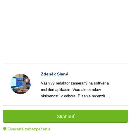
Zdeněk Slaný
Vášnivý redaktor zameraný na softvér a
mobilné aplikácie. Viac ako 5 rokov
skúseností v odbore. Písanie recenzií,
návodov a noviniek. Tvorca jasných a
informatívnych textov, ktoré pomáhajú
čitateľom lepšie porozumieť a využiť moderné
Stiahnuť
technológie.
🛡 Overené zabezpečenie