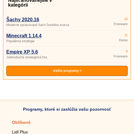
Najsťahovanejšie v
kategórii
Šachy 2020.16
16
Freeware
Moderne spracované šach českého tvorca
Minecraft 1.14.4
11
Demo
Populárna stratégia
Empire XP 5.6
6
Freeware
Jednoduchá strategická hra.
ďalšie programy »
Programy, ktoré si zaslúžia vašu pozornosť
Oblíbené
Mobilné aplikácie
Lidl Plus
Krokomer do mobilu