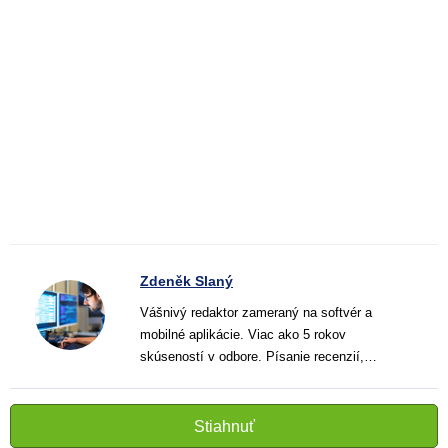
Zdeněk Slaný
Vášnivý redaktor zameraný na softvér a
mobilné aplikácie. Viac ako 5 rokov
skúseností v odbore. Písanie recenzií,
návodov a noviniek. Tvorca jasných a
informatívnych textov, ktoré pomáhajú
čitateľom lepšie porozumieť a využiť moderné
Stiahnuť
technológie.