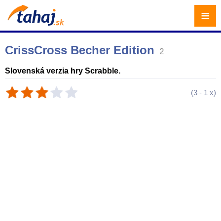
≡
CrissCross Becher Edition
2
Slovenská verzia hry Scrabble.
(
3
-
1
x)