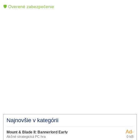
🛡 Overené zabezpečenie
Najnovšie v kategórii
Ad-
Mount & Blade II: Bannerlord Early
supported
Akčné strategická PC hra
0 kB
Access