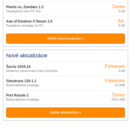
Demo
Plants vs. Zombies 1.3
Strategická retro PC hra
0 kB
Ad-
Age of Empires 4 Steam 1.0
supported
Populárna stratégia na PC
0 kB
ďalšie nové programy »
Nové aktualizácie
Freeware
Šachy 2020.16
Moderne spracované šach českého
0 kB
tvorca
Freeware
Simutrans 120-1.1
Budovateľská stratégia.
3,4 MB
Demo
Port Royale 2
Budovateľská stratégia.
234,4 MB
ďalšie aktualizácie »