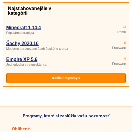
Najsťahovanejšie v
kategórii
Minecraft 1.14.4
13
Demo
Populárna stratégia
Šachy 2020.16
8
Freeware
Moderne spracované šach českého tvorca
Empire XP 5.6
4
Freeware
Jednoduchá strategická hra.
ďalšie programy »
Programy, ktoré si zaslúžia vašu pozornosť
Oblíbené
Mobilné aplikácie