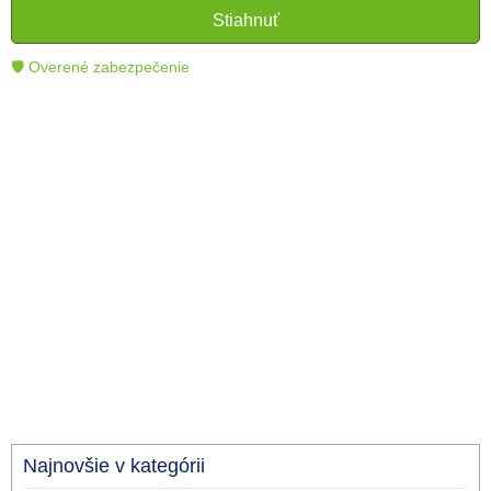
čitateľom lepšie porozumieť a využiť moderné
Stiahnuť
technológie.
🛡 Overené zabezpečenie
Najnovšie v kategórii