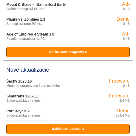
Ad-
Mount & Blade II: Bannerlord Early
supported
Akčné strategická PC hra
0 kB
Access
Demo
Plants vs. Zombies 1.3
Strategická retro PC hra
0 kB
Ad-
Age of Empires 4 Steam 1.0
supported
Populárna stratégia na PC
0 kB
ďalšie nové programy »
Nové aktualizácie
Freeware
Šachy 2020.16
Moderne spracované šach českého
0 kB
tvorca
Freeware
Simutrans 120-1.1
Budovateľská stratégia.
3,4 MB
Demo
Port Royale 2
Budovateľská stratégia.
234,4 MB
ďalšie aktualizácie »