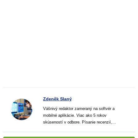
Zdeněk Slaný
Vášnivý redaktor zameraný na softvér a
mobilné aplikácie. Viac ako 5 rokov
skúseností v odbore. Písanie recenzií,
návodov a noviniek. Tvorca jasných a
informatívnych textov, ktoré pomáhajú