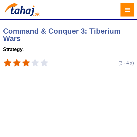
≡
Command & Conquer 3: Tiberium
Wars
Strategy.
(
3
-
4
x)