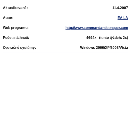
Aktualizované:
11.4.2007
Autor:
EA LA
Web programu:
http://www.commandandconquer.com
Počet stiahnutí:
4694x (tento týždeň: 2x)
Operačné systémy:
Windows 2000/XP/2003/Vista