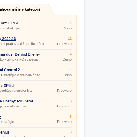
ahovanejšie v kategórii
raft 1.14.4
11
rna stratégia
Demo
y 2020.16
11
ne spracované šach českého
Freeware
andos: Behind Enemy
4
ko - taktická PC stratégia
Demo
d Control 2
4
-fi stratégie v reálnom čase.
Demo
e XP 5.6
4
uchá strategická hra.
Freeware
the Enemy: Ril' Cerat
3
gia v reálnom čase.
Freeware
y
3
stratégie.
Freeware
Genius
3