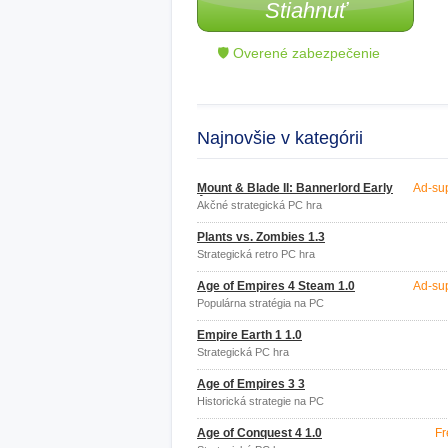
Stiahnuť
🛡 Overené zabezpečenie
Najnovšie v kategórii
Mount & Blade II: Bannerlord Early
Ad-su
Access
Akčné strategická PC hra
Plants vs. Zombies 1.3
Strategická retro PC hra
Age of Empires 4 Steam 1.0
Ad-su
Populárna stratégia na PC
Empire Earth 1 1.0
Strategická PC hra
Age of Empires 3 3
Historická strategie na PC
Age of Conquest 4 1.0
Fr