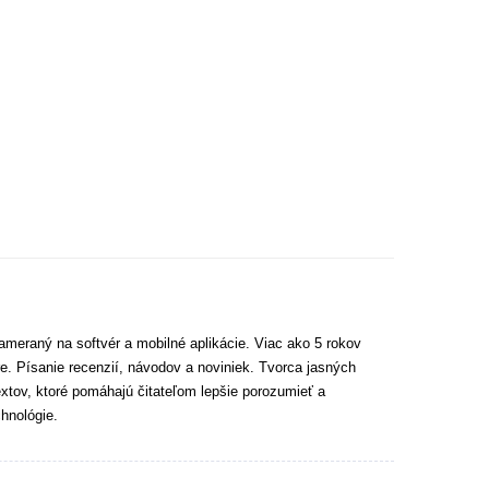
ameraný na softvér a mobilné aplikácie. Viac ako 5 rokov
e. Písanie recenzií, návodov a noviniek. Tvorca jasných
extov, ktoré pomáhajú čitateľom lepšie porozumieť a
hnológie.