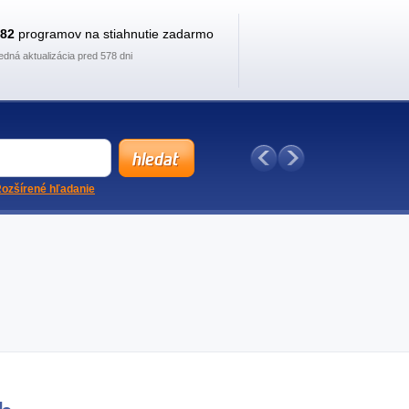
882
programov na stiahnutie zadarmo
edná aktualizácia pred 578 dni
ozšírené hľadanie