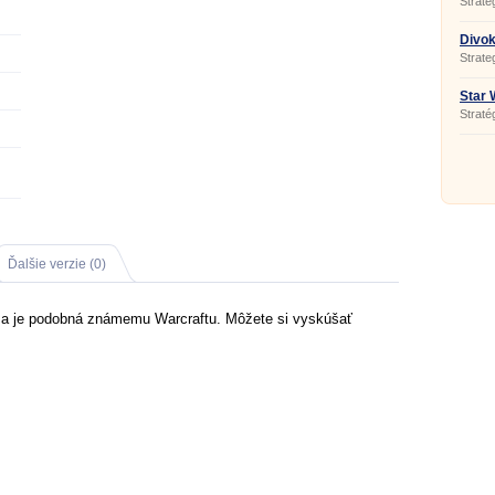
Strate
Divo
Strate
Star 
Battl
Straté
vojen.
Ďalšie verzie (0)
h a je podobná známemu Warcraftu. Môžete si vyskúšať