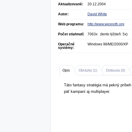
Aktualizované:
20.12.2004
Autor:
David White
Web programu:
http://www.wesnoth.org
Počet stiahnutí:
7063x (tento týždeň: 5x)
Operačné
Windows 98/ME/2000/XP
systémy:
Opis
Obrázky (
1
)
Diskusia (
0
)
Táto fantasy stratégia má pekný príbe
päť kampaní aj multiplayer.