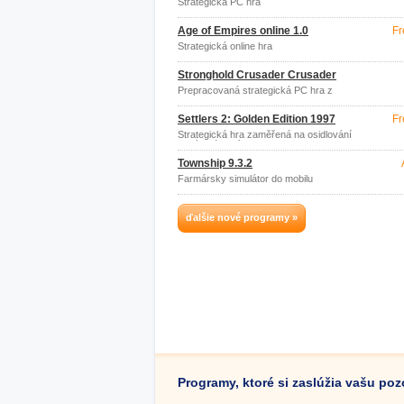
Strategická PC hra
Age of Empires online 1.0
Fr
Strategická online hra
Stronghold Crusader Crusader
Prepracovaná strategická PC hra z
obdobia stredoveku
Settlers 2: Golden Edition 1997
Fr
Strategická hra zaměřená na osidlování
nových území
Township 9.3.2
Farmársky simulátor do mobilu
ďalšie nové programy »
Programy, ktoré si zaslúžia vašu po