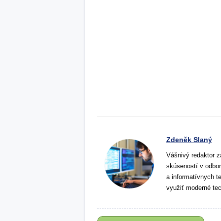
Zdeněk Slaný
Vášnivý redaktor z
skúseností v odbor
a informatívnych t
využiť moderné tec