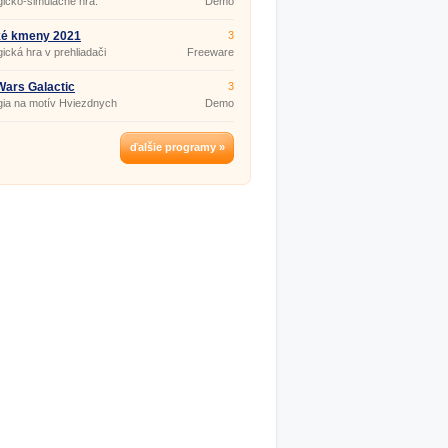
gicko-simulačné hra.
Demo
ké kmeny 2021
3
gická hra v prehliadači
Freeware
Wars Galactic
3
egrounds
gia na motív Hviezdnych
Demo
ďalšie programy »