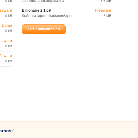
0 kB
Jednoduchá strategická hra.
8,6 MB
eeware
Billionaire 2 1.09
Freeware
0 kB
Staňte sa &quot;miliardárom&quot;.
6 MB
Demo
ďalšie aktualizácie »
0 kB
eeware
0 kB
Adware
0 kB
zornosť