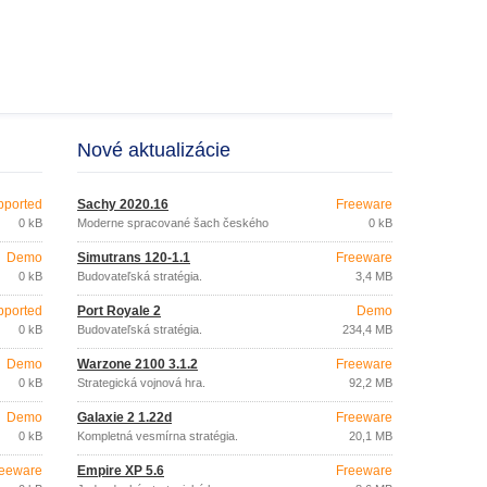
Nové aktualizácie
pported
Šachy 2020.16
Freeware
0 kB
Moderne spracované šach českého
0 kB
tvorca
Demo
Simutrans 120-1.1
Freeware
0 kB
Budovateľská stratégia.
3,4 MB
pported
Port Royale 2
Demo
0 kB
Budovateľská stratégia.
234,4 MB
Demo
Warzone 2100 3.1.2
Freeware
0 kB
Strategická vojnová hra.
92,2 MB
Demo
Galaxie 2 1.22d
Freeware
0 kB
Kompletná vesmírna stratégia.
20,1 MB
eeware
Empire XP 5.6
Freeware