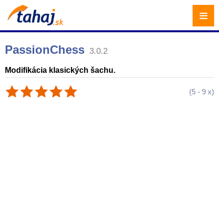
≡
PassionChess
3.0.2
Modifikácia klasických šachu.
(
5
-
9
x)