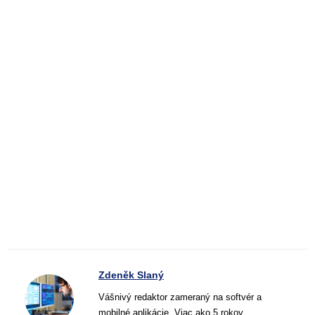
Zdeněk Slaný
Vášnivý redaktor zameraný na softvér a
mobilné aplikácie. Viac ako 5 rokov