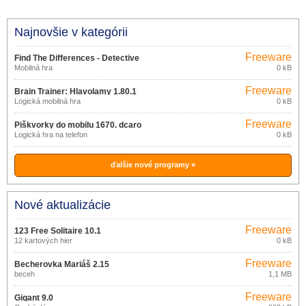
Najnovšie v kategórii
Freeware
Find The Differences - Detective
Mobilná hra
0 kB
1.5.2
Freeware
Brain Trainer: Hlavolamy 1.80.1
Logická mobilná hra
0 kB
Freeware
Piškvorky do mobilu 1670. dcaro
Logická hra na telefon
0 kB
ďalšie nové programy »
Nové aktualizácie
Freeware
123 Free Solitaire 10.1
12 kartových hier
0 kB
Freeware
Becherovka Mariáš 2.15
beceh
1,1 MB
Freeware
Gigant 9.0