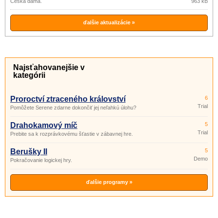
Česká dáma.
963 kB
ďalšie aktualizácie »
Najsťahovanejšie v
kategórii
Proroctví ztraceného království
6
Trial
Pomôžete Serene zdarne dokončiť jej neľahkú úlohu?
Drahokamový míč
5
Trial
Prebite sa k rozprávkovému šťastie v zábavnej hre.
Berušky II
5
Demo
Pokračovanie logickej hry.
ďalšie programy »