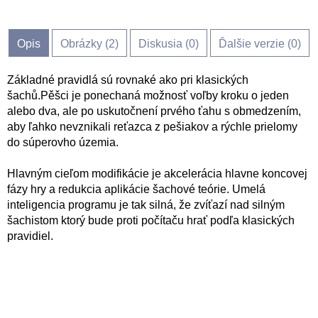
Opis
Obrázky (
2
)
Diskusia (
0
)
Ďalšie verzie (0)
Základné pravidlá sú rovnaké ako pri klasických
šachů.Pěšci je ponechaná možnosť voľby kroku o jeden
alebo dva, ale po uskutočnení prvého ťahu s obmedzením,
aby ľahko nevznikali reťazca z pešiakov a rýchle prielomy
do súperovho územia.
Hlavným cieľom modifikácie je akcelerácia hlavne koncovej
fázy hry a redukcia aplikácie šachové teórie. Umelá
inteligencia programu je tak silná, že zvíťazí nad silným
šachistom ktorý bude proti počítaču hrať podľa klasických
pravidiel.