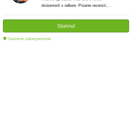
skúseností v odbore. Písanie recenzií,
návodov a noviniek. Tvorca jasných a
informatívnych textov, ktoré pomáhajú
čitateľom lepšie porozumieť a využiť moderné
Stiahnuť
technológie.
🛡 Overené zabezpečenie