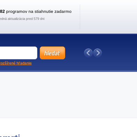
882
programov na stiahnutie zadarmo
edná aktualizácia pred 579 dni
ozšírené hľadanie