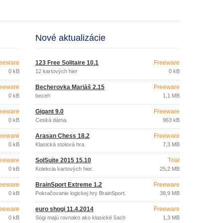
Nové aktualizácie
eeware
123 Free Solitaire 10.1
Freeware
0 kB
12 kartových hier
0 kB
eeware
Becherovka Mariáš 2.15
Freeware
0 kB
beceh
1,1 MB
eeware
Gigant 9.0
Freeware
0 kB
Česká dáma.
963 kB
eeware
Arasan Chess 18.2
Freeware
0 kB
Klasická stolová hra.
7,3 MB
eeware
SolSuite 2015 15.10
Trial
0 kB
Kolekcia kartových hier.
25,2 MB
eeware
BrainSport Extreme 1.2
Freeware
0 kB
Pokračovanie logickej hry BrainSport.
38,9 MB
eeware
euro shogi 11.4.2014
Freeware
0 kB
Šógi majú rovnako ako klasické šach
1,3 MB