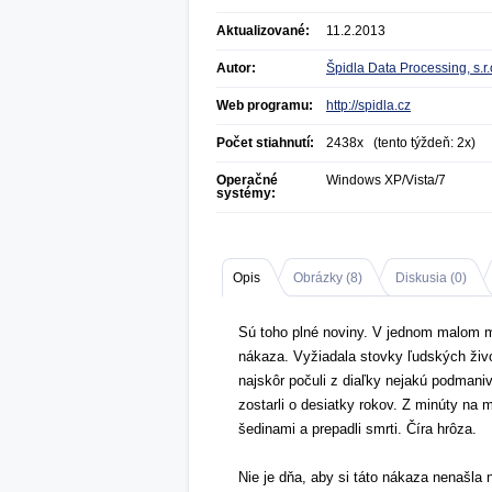
Aktualizované:
11.2.2013
Autor:
Špidla Data Processing, s.r.
Web programu:
http://spidla.cz
Počet stiahnutí:
2438x (tento týždeň: 2x)
Operačné
Windows XP/Vista/7
systémy:
Opis
Obrázky (
8
)
Diskusia (
0
)
Sú toho plné noviny. V jednom malom m
nákaza. Vyžiadala stovky ľudských životov
najskôr počuli z diaľky nejakú podmani
zostarli o desiatky rokov. Z minúty na 
šedinami a prepadli smrti. Číra hrôza.
Nie je dňa, aby si táto nákaza nenašla 