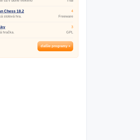
te sa v úlohe veľkého
Trial
da da Vinci.
an Chess 18.2
4
ká stolová hra.
Freeware
šky
3
á hračka.
GPL
ďalšie programy »