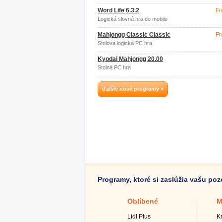
Word Life 6.3.2
Fr
Logická slovná hra do mobilu
Mahjongg Classic Classic
Fr
Stolová logická PC hra
Kyodai Mahjongg 20.00
Stolná PC hra
ďalšie nové programy »
Programy, ktoré si zaslúžia vašu po
Oblíbené
M
Lidl Plus
K