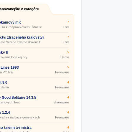
ahovanejšie v kategórii
okamový míč
7
e sa k rozprávkovému šťastie
Trial
vnej hre.
ctví ztraceného království
7
ete Serene zdarne dokončiť
Trial
ľahkú úlohu?
ky II
5
ovanie logickej hry.
Demo
 Lines 1993
5
ká PC hra
Freeware
t 9.0
4
 dáma.
Freeware
y Good Solitaire 14.3.5
4
artových hier.
Shareware
x 1.2.4
4
vá hra na báze genetických
Freeware
tmov
á tajemství mistra
4
arda