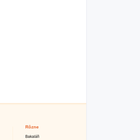
Rôzne
Bakaláři