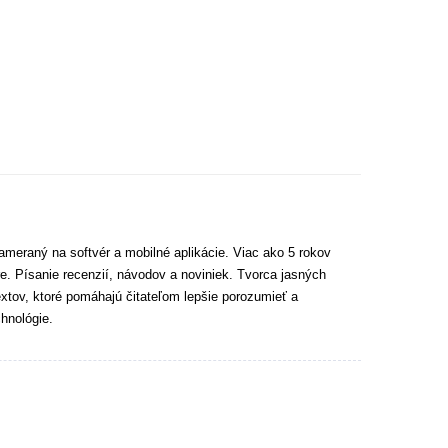
ameraný na softvér a mobilné aplikácie. Viac ako 5 rokov
e. Písanie recenzií, návodov a noviniek. Tvorca jasných
extov, ktoré pomáhajú čitateľom lepšie porozumieť a
hnológie.