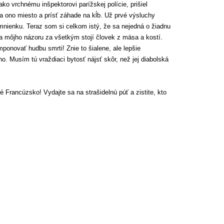
ako vrchnému inšpektorovi parížskej polície, prišiel
 ono miesto a prísť záhade na kĺb. Už prvé výsluchy
omnienku. Teraz som si celkom istý, že sa nejedná o žiadnu
a môjho názoru za všetkým stojí človek z mäsa a kostí.
onovať hudbu smrti! Znie to šialene, ale lepšie
. Musím tú vraždiaci bytosť nájsť skôr, než jej diabolská
é Francúzsko! Vydajte sa na strašidelnú púť a zistite, kto