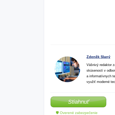
Zdeněk Slaný
Vášnivý redaktor z
skúseností v odbor
a informatívnych t
využiť moderné tec
Stiahnuť
🛡 Overené zabezpečenie