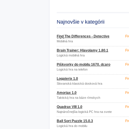
Najnovšie v kategórii
Find The Differences - Detective
Fr
1.5.2
Mobilná hra
Brain Trainer: Hlavolamy 1.80.1
Fr
Logická mobilná hra
Piškvorky do mobilu 1670. dcaro
Fr
Logická hra na telefon
Logaterix 1.0
Fr
Slovanská klasická dosková hra
Amoriax 1.0
Fr
Taktická hra na báze rímskych
doskových hier
Quadrax VIII 1.0
Fr
Najnáročnejšia logická PC hra na svete
Ball Sort Puzzle 15.0.3
Fr
Logická hra do mobilu