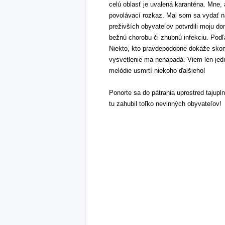
celú oblasť je uvalená karanténa. Mne, 
povolávací rozkaz. Mal som sa vydať na
preživších obyvateľov potvrdili moju d
bežnú chorobu či zhubnú infekciu. Podľ
Niekto, kto pravdepodobne dokáže skomp
vysvetlenie ma nenapadá. Viem len jedno
melódie usmrtí niekoho ďalšieho!
Ponorte sa do pátrania uprostred tajupln
tu zahubil toľko nevinných obyvateľov!