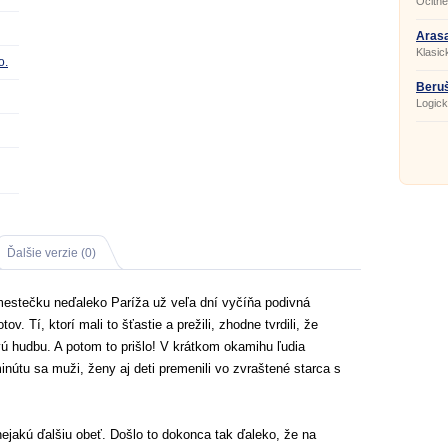
Ocitne
Leonar
Aras
Klasic
o.
Beru
Logick
Ďalšie verzie (0)
estečku neďaleko Paríža už veľa dní vyčíňa podivná
. Tí, ktorí mali to šťastie a prežili, zhodne tvrdili, že
vú hudbu. A potom to prišlo! V krátkom okamihu ľudia
minútu sa muži, ženy aj deti premenili vo zvraštené starca s
nejakú ďalšiu obeť. Došlo to dokonca tak ďaleko, že na