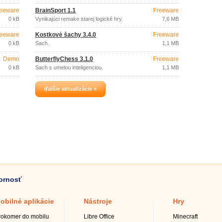
niekoľko variantov, aj keď veľmi malý
počet.
eeware
BrainSport 1.1
Freeware
0 kB
Vynikajúci remake starej logické hry.
7,6 MB
eeware
Kostkové šachy 3.4.0
Freeware
0 kB
Šach.
1,1 MB
Demo
ButterflyChess 3.1.0
Freeware
0 kB
Šach s umelou inteligenciou.
1,1 MB
ďalšie aktualizácie »
zornosť
obilné aplikácie
Nástroje
Hry
rokomer do mobilu
Libre Office
Minecraft