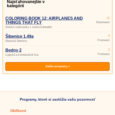
Najsťahovanejšie v
kategórii
COLORING BOOK 12: AIRPLANES AND
11
THINGS THAT FLY
Shareware
Detské maľovanky s motívmi lietadiel.
Šibenice 1.49a
3
Freeware
Klasická šibenice.
Bedny 2
3
Freeware
Logická a kombinačné hra.
ďalšie programy »
Programy, ktoré si zaslúžia vašu pozornosť
Oblíbené
Mobilné aplikácie