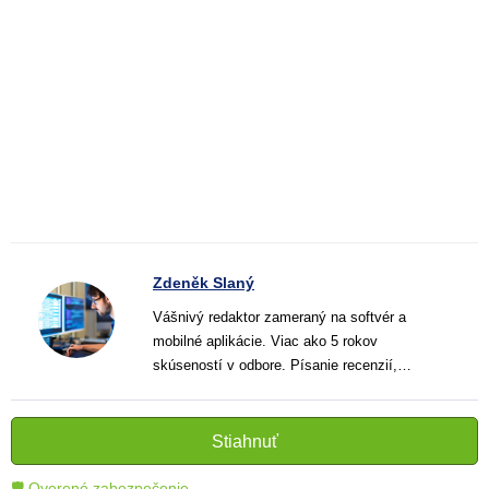
Zdeněk Slaný
Vášnivý redaktor zameraný na softvér a
mobilné aplikácie. Viac ako 5 rokov
skúseností v odbore. Písanie recenzií,
návodov a noviniek. Tvorca jasných a
informatívnych textov, ktoré pomáhajú
čitateľom lepšie porozumieť a využiť moderné
Stiahnuť
technológie.
🛡 Overené zabezpečenie