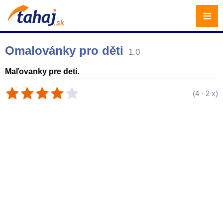
≡
Omalovánky pro děti
1.0
Maľovanky pre deti.
(
4
-
2
x)