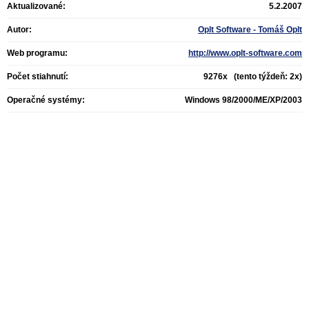
Aktualizované:
5.2.2007
Autor:
Oplt Software - Tomáš Oplt
Web programu:
http://www.oplt-software.com
Počet stiahnutí:
9276x (tento týždeň: 2x)
Operačné systémy:
Windows 98/2000/ME/XP/2003