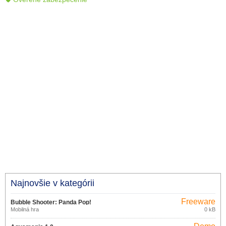
Najnovšie v kategórii
Freeware
Bubble Shooter: Panda Pop!
Mobilná hra
0 kB
13.1.101