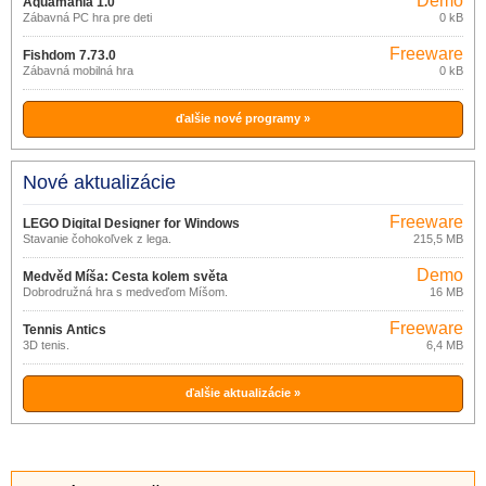
Demo
Aquamania 1.0
Zábavná PC hra pre deti
0 kB
Freeware
Fishdom 7.73.0
Zábavná mobilná hra
0 kB
ďalšie nové programy »
Nové aktualizácie
Freeware
LEGO Digital Designer for Windows
Stavanie čohokoľvek z lega.
215,5 MB
4.3.8.0
Demo
Medvěd Míša: Cesta kolem světa
Dobrodružná hra s medveďom Míšom.
16 MB
Freeware
Tennis Antics
3D tenis.
6,4 MB
ďalšie aktualizácie »