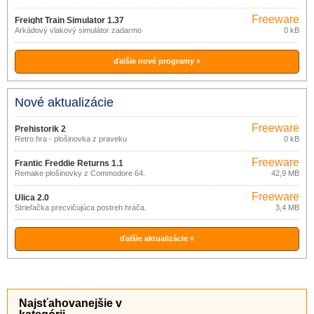
Freeware
Freight Train Simulator 1.37
Arkádový vlakový simulátor zadarmo
0 kB
ďalšie nové programy »
Nové aktualizácie
Freeware
Prehistorik 2
Retro hra - plošinovka z praveku
0 kB
Freeware
Frantic Freddie Returns 1.1
Remake plošinovky z Commodore 64.
42,9 MB
Freeware
Ulica 2.0
Strieľačka precvičujúca postreh hráča.
3,4 MB
ďalšie aktualizácie »
Najsťahovanejšie v