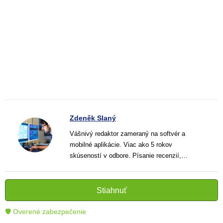
Zdeněk Slaný
Vášnivý redaktor zameraný na softvér a
mobilné aplikácie. Viac ako 5 rokov
skúseností v odbore. Písanie recenzií,
návodov a noviniek. Tvorca jasných a
informatívnych textov, ktoré pomáhajú
čitateľom lepšie porozumieť a využiť moderné
Stiahnuť
technológie.
🛡 Overené zabezpečenie