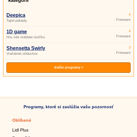
kategórii
Deepica
4
Freeware
Tajné poklady.
1D game
4
Freeware
Hra, kde ovládate úsečku.
Shensetta Swirly
3
Freeware
Vraždenie zloduchov.
ďalšie programy »
Programy, ktoré si zaslúžia vašu pozornosť
Oblíbené
Mobilné aplikácie
Lidl Plus
Krokomer do mobilu