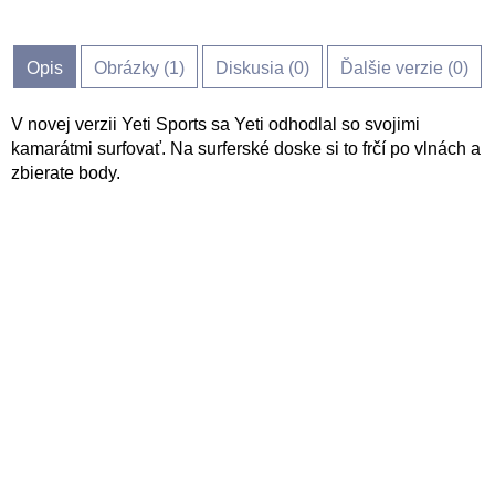
Opis
Obrázky (
1
)
Diskusia (
0
)
Ďalšie verzie (0)
V novej verzii Yeti Sports sa Yeti odhodlal so svojimi
kamarátmi surfovať. Na surferské doske si to frčí po vlnách a
zbierate body.