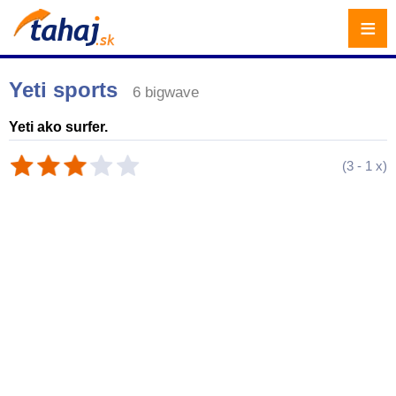
≡
Yeti sports
6 bigwave
Yeti ako surfer.
(
3
-
1
x)