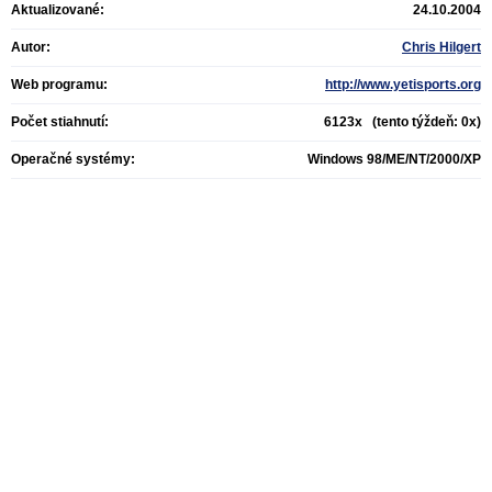
Aktualizované:
24.10.2004
Autor:
Chris Hilgert
Web programu:
http://www.yetisports.org
Počet stiahnutí:
6123x (tento týždeň: 0x)
Operačné systémy:
Windows 98/ME/NT/2000/XP