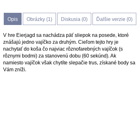
Opis
Obrázky (
1
)
Diskusia (
0
)
Ďalšie verzie (0)
V hre Eierjagd sa nachádza päť sliepok na posede, ktoré
znášajú jedno vajíčko za druhým. Cieľom tejto hry je
nachytať do koša čo najviac rôznofarebných vajíčok (s
rôznymi bodmi) za stanovenú dobu (60 sekúnd). Ak
namiesto vajíčok však chytíte slepačie trus, získané body sa
Vám zníži.