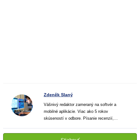
Zdeněk Slaný
Vášnivý redaktor zameraný na softvér a
mobilné aplikácie. Viac ako 5 rokov
skúseností v odbore. Písanie recenzií,
návodov a noviniek. Tvorca jasných a
informatívnych textov, ktoré pomáhajú
čitateľom lepšie porozumieť a využiť moderné