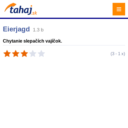
≡
Eierjagd
1.3 b
Chytanie slepačích vajíčok.
(
3
-
1
x)