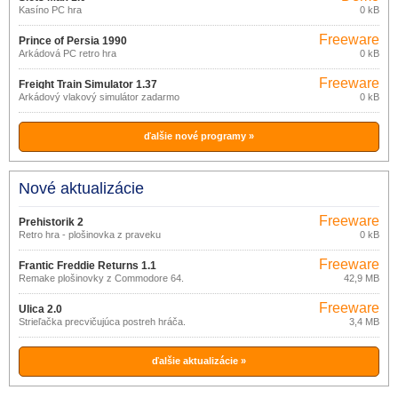
Kasíno PC hra
0 kB
Freeware
Prince of Persia 1990
Arkádová PC retro hra
0 kB
Freeware
Freight Train Simulator 1.37
Arkádový vlakový simulátor zadarmo
0 kB
ďalšie nové programy »
Nové aktualizácie
Freeware
Prehistorik 2
Retro hra - plošinovka z praveku
0 kB
Freeware
Frantic Freddie Returns 1.1
Remake plošinovky z Commodore 64.
42,9 MB
Freeware
Ulica 2.0
Strieľačka precvičujúca postreh hráča.
3,4 MB
ďalšie aktualizácie »