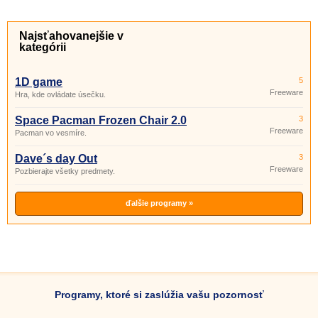
Najsťahovanejšie v
kategórii
1D game
5
Freeware
Hra, kde ovládate úsečku.
Space Pacman Frozen Chair 2.0
3
Freeware
Pacman vo vesmíre.
Dave´s day Out
3
Freeware
Pozbierajte všetky predmety.
ďalšie programy »
Programy, ktoré si zaslúžia vašu pozornosť