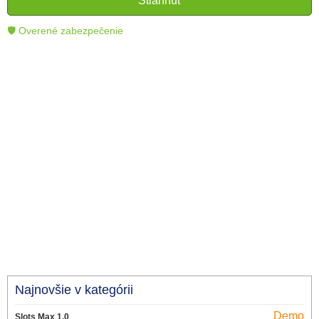
Stiahnuť
technológie.
🛡 Overené zabezpečenie
Najnovšie v kategórii
Demo
Slots Max 1.0