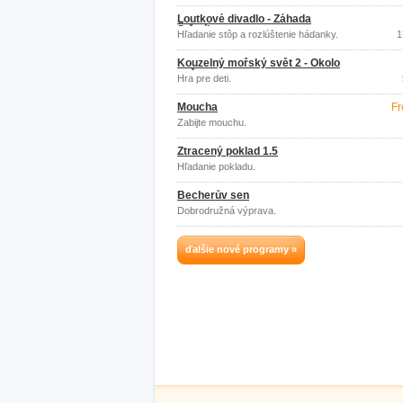
puzzlov.
Loutkové divadlo - Záhada
Štěstíkova
Hľadanie stôp a rozlúštenie hádanky.
1
Kouzelný mořský svět 2 - Okolo
světa
Hra pre deti.
Moucha
Fr
Zabijte mouchu.
Ztracený poklad 1.5
Hľadanie pokladu.
Becherův sen
Dobrodružná výprava.
ďalšie nové programy »