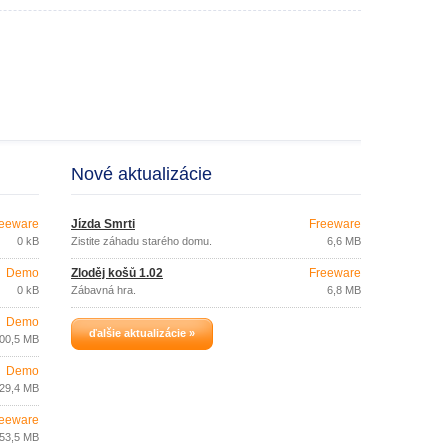
Nové aktualizácie
eeware
Jízda Smrti
Freeware
0 kB
Zistite záhadu starého domu.
6,6 MB
Demo
Zloděj košů 1.02
Freeware
0 kB
Zábavná hra.
6,8 MB
Demo
ďalšie aktualizácie »
00,5 MB
Demo
29,4 MB
eeware
53,5 MB