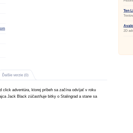
Plošin
Ten Li
Textov
Avalo
com
2D adv
Ďalšie verzie (0)
 click adventúra, ktorej príbeh sa začína odvíjať v roku
jca Jack Black zúčastňuje bitky o Stalingrad a stane sa