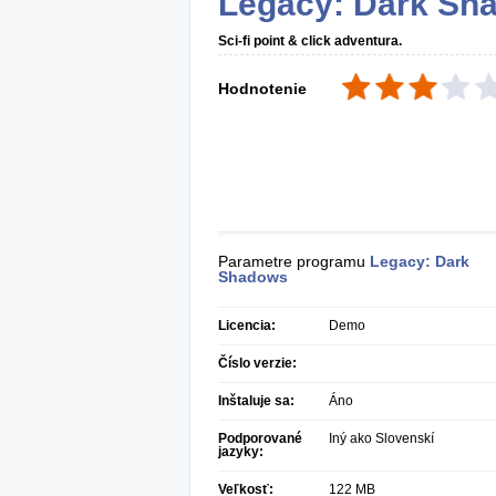
Legacy: Dark Sh
Sci-fi point & click adventura.
Hodnotenie
Parametre programu
Legacy: Dark
Shadows
Licencia:
Demo
Číslo verzie:
Inštaluje sa:
Áno
Podporované
Iný ako Slovenskí
jazyky:
Veľkosť:
122 MB