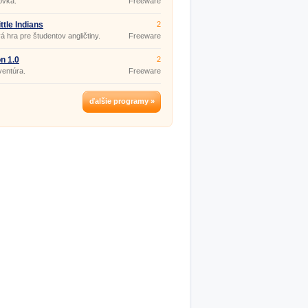
ovka.
Freeware
ttle Indians
2
á hra pre študentov angličtiny.
Freeware
n 1.0
2
entúra.
Freeware
ďalšie programy »