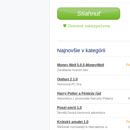
Stiahnuť
🛡 Overené zabezpečenie
Najnovšie v kategórii
Money Well 5.0.5-MoneyWell
Fr
Zarábanie hraním hier
Outlast 2 1.0
Hororová PC hra
Harry Potter a Fénixův řád
Adventúra z prostredia Harryho Pottera
4
Posel smrti 1.0
Skvelá česká hororová adventúra
Krótský amulet 1.0
Fr
Riešenie rozmanitých hlavolamov a
1