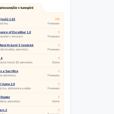
ahovanejšie v kategórii
j košů 1.02
189
ná hra.
Freeware
ance of Excalibur 1.0
3
amelot v ohrození.
Freeware
 Není Krásný 5 četnické
3
resky
diel brutálny adventúry.
Freeware
 4
3
tická česká 3D adventúra.
Demo
s a Sacrifice
2
á adventúra.
Freeware
'n'Jump 2.0
2
á hra, plošinovka a editor
Freeware
eň.
 Raider
2
dárny adventúra.
Demo
ers 2
2