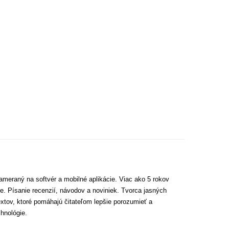
ameraný na softvér a mobilné aplikácie. Viac ako 5 rokov
e. Písanie recenzií, návodov a noviniek. Tvorca jasných
extov, ktoré pomáhajú čitateľom lepšie porozumieť a
hnológie.