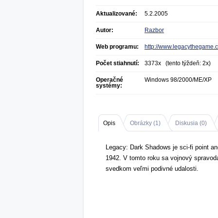
Aktualizované:
5.2.2005
Autor:
Razbor
Web programu:
http://www.legacythegame.
Počet stiahnutí:
3373x (tento týždeň: 2x)
Operačné
Windows 98/2000/ME/XP
systémy:
Opis
Obrázky (
1
)
Diskusia (
0
)
Legacy: Dark Shadows je sci-fi point and
1942. V tomto roku sa vojnový spravoda
svedkom veľmi podivné udalosti.