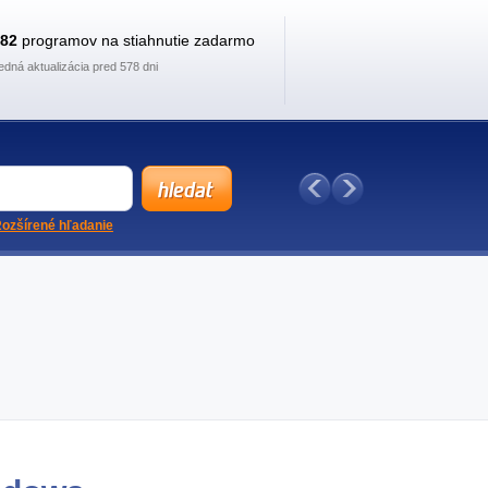
882
programov na stiahnutie zadarmo
edná aktualizácia pred 578 dni
ozšírené hľadanie