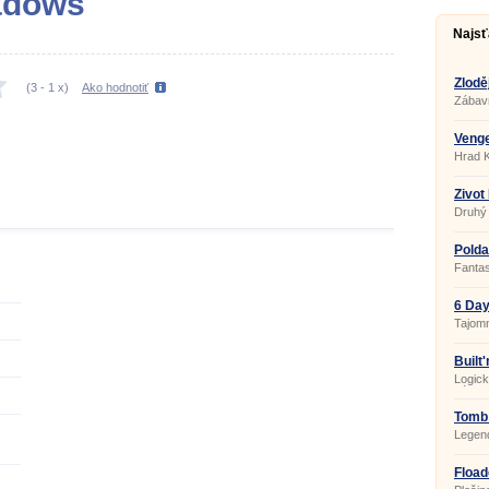
adows
Najsť
Zlodě
(
3
-
1
x)
Ako hodnotiť
Zábav
Venge
Hrad K
Život
Humo
Druhý 
Polda
Fantas
6 Day
Tajomn
Built
Logick
zárov
Tomb
Legen
Fload