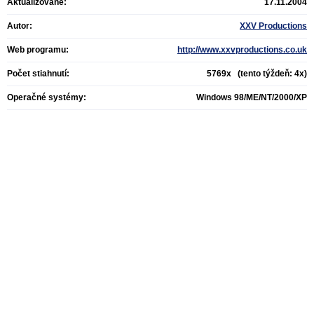
Aktualizované:
17.11.2004
Autor:
XXV Productions
Web programu:
http://www.xxvproductions.co.uk
Počet stiahnutí:
5769x (tento týždeň: 4x)
Operačné systémy:
Windows 98/ME/NT/2000/XP