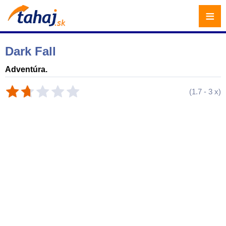
≡
Dark Fall
Adventúra.
(
1.7
-
3
x)