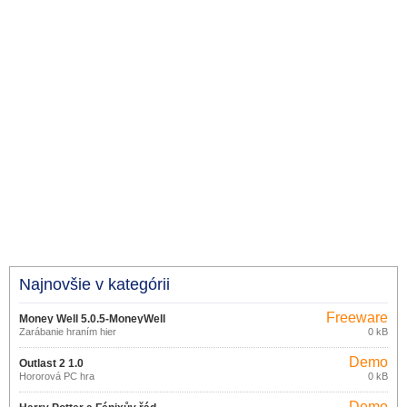
Najnovšie v kategórii
Freeware
Money Well 5.0.5-MoneyWell
Zarábanie hraním hier
0 kB
Demo
Outlast 2 1.0
Hororová PC hra
0 kB
Demo