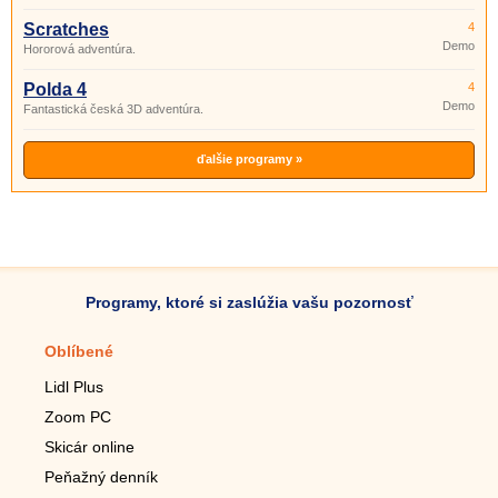
Scratches
4
Demo
Hororová adventúra.
Polda 4
4
Demo
Fantastická česká 3D adventúra.
ďalšie programy »
Programy, ktoré si zaslúžia vašu pozornosť
Oblíbené
Mobilné aplikácie
Lidl Plus
Krokomer do mobilu
Zoom PC
Lupa do mobilu
Skicár online
Diaľkový TV ovládač
Peňažný denník
Živé tapety do mobilu