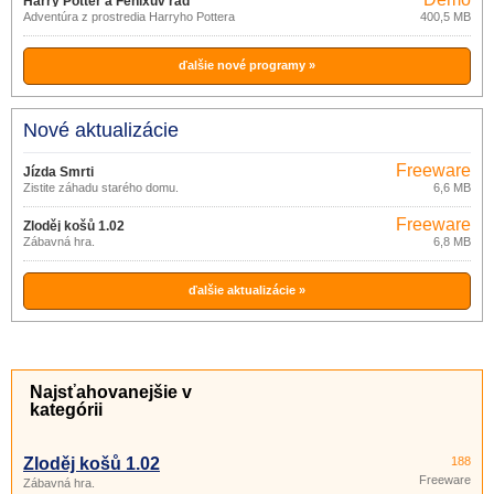
Harry Potter a Fénixův řád
Adventúra z prostredia Harryho Pottera
400,5 MB
ďalšie nové programy »
Nové aktualizácie
Freeware
Jízda Smrti
Zistite záhadu starého domu.
6,6 MB
Freeware
Zloděj košů 1.02
Zábavná hra.
6,8 MB
ďalšie aktualizácie »
Najsťahovanejšie v
kategórii
Zloděj košů 1.02
188
Freeware
Zábavná hra.