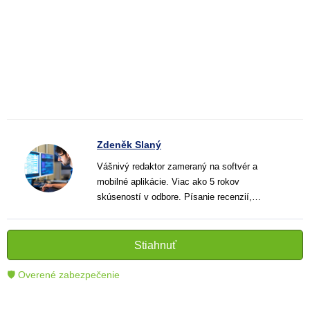
Zdeněk Slaný
Vášnivý redaktor zameraný na softvér a
mobilné aplikácie. Viac ako 5 rokov
skúseností v odbore. Písanie recenzií,
návodov a noviniek. Tvorca jasných a
informatívnych textov, ktoré pomáhajú
čitateľom lepšie porozumieť a využiť moderné
Stiahnuť
technológie.
🛡 Overené zabezpečenie