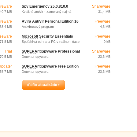
reware
Spy Emergency 25.0.810.0
Shareware
40,7 MB
Kvalitné antivír - zameraný najmä
31,4 MB
spyware
reware
Avira AntiVir Personal Edition 16
Freeware
33,4 MB
Antivírusový program
4,3 MB
eeware
Microsoft Security Essentials
Freeware
4.10.0209.0
71,8 MB
Spoľahlivá ochrana PC v reálnom čase
0 kB
Trial
SUPERAntiSpyware Professional
Shareware
6.0.1212
70,5 MB
Detektor spywaru.
23,3 MB
Updater
SUPERAntiSpyware Free Edition
Freeware
6.0.1212
58,7 MB
Detektor spywaru.
23,3 MB
ďalšie aktualizácie »