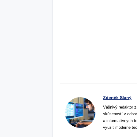
Zdeněk Slaný
Vášnivý redaktor z
skúseností v odbor
a informatívnych t
využiť moderné tec