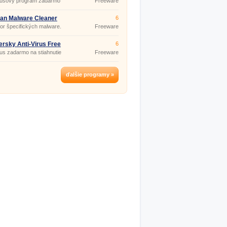
írusový program zadarmo
Freeware
an Malware Cleaner
6
08 (2014.08.29)
or špecifických malware.
Freeware
rsky Anti-Virus Free
6
14.1085
rus zadarmo na stiahnutie
Freeware
ďalšie programy »