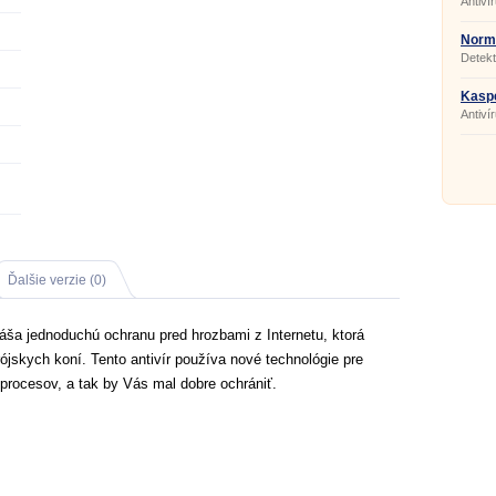
Antiv
Norm
2.08.
Detekt
Kaspe
20.0.
Antiví
Ďalšie verzie (0)
ša jednoduchú ochranu pred hrozbami z Internetu, ktorá
ójskych koní. Tento antivír používa nové technológie pre
 procesov, a tak by Vás mal dobre ochrániť.