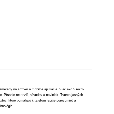
ameraný na softvér a mobilné aplikácie. Viac ako 5 rokov
e. Písanie recenzií, návodov a noviniek. Tvorca jasných
extov, ktoré pomáhajú čitateľom lepšie porozumieť a
hnológie.