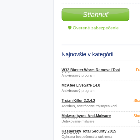
Stiahnuť
🛡 Overené zabezpečenie
Najnovšie v kategórii
W32.Blaster.Worm Removal Tool
Fr
1.0.0
Antivírusový program
McAfee LiveSafe 14.0
Antivírusový program
Trojan Killer 2.2.4.2
Sha
Antivírus, odstránenie trójskych koní
Malwarebytes Anti-Malware
Sha
4.2.1.186
Detekovanie malware
1
Kaspersky Total Security 2015
15.0.2.361
Ochrana bezpečnosti a súkromia