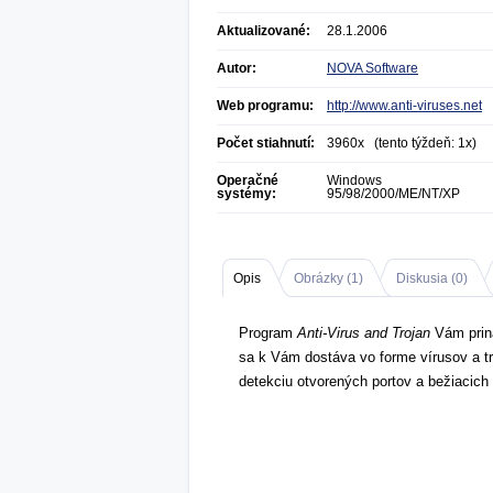
Aktualizované:
28.1.2006
Autor:
NOVA Software
Web programu:
http://www.anti-viruses.net
Počet stiahnutí:
3960x (tento týždeň: 1x)
Operačné
Windows
systémy:
95/98/2000/ME/NT/XP
Opis
Obrázky (
1
)
Diskusia (
0
)
Program
Anti-Virus and Trojan
Vám priná
sa k Vám dostáva vo forme vírusov a tr
detekciu otvorených portov a bežiacich