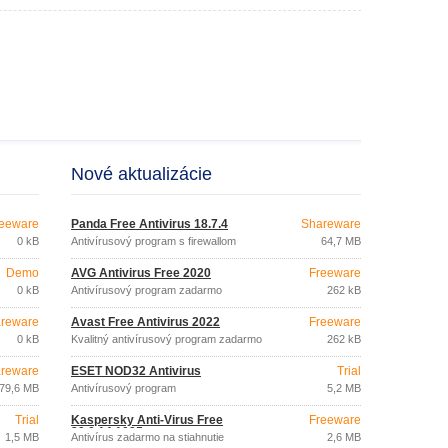
Nové aktualizácie
eeware
Panda Free Antivirus 18.7.4
Shareware
0 kB
Antivírusový program s firewallom
64,7 MB
Demo
AVG Antivirus Free 2020
Freeware
0 kB
Antivírusový program zadarmo
262 kB
reware
Avast Free Antivirus 2022
Freeware
0 kB
Kvalitný antivírusový program zadarmo
262 kB
reware
ESET NOD32 Antivirus
Trial
79,6 MB
Antivírusový program
5,2 MB
Trial
Kaspersky Anti-Virus Free
Freeware
20.0.14.1085
1,5 MB
Antivírus zadarmo na stiahnutie
2,6 MB