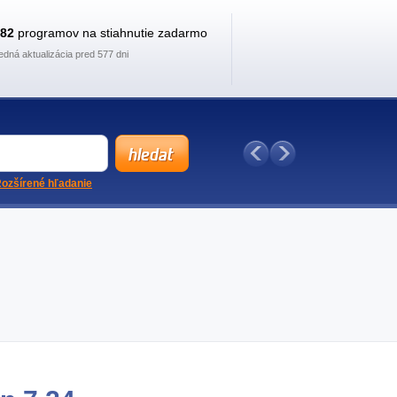
882
programov na stiahnutie zadarmo
edná aktualizácia pred 577 dni
ozšírené hľadanie