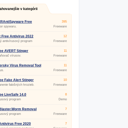
ahovanejšie v kategórii
RAntiSpyware Free
395
on 6.0.1212
or spywaru.
Freeware
 Free Antivirus 2022
12
ný antivírusový program
Freeware
mo
ee AVERT Stinger
11
0.1145
ňovač vírusov.
Freeware
rsky Virus Removal Tool
11
3.7 [28.08.2014]
rus.
Freeware
e Fake Alert Stinger
10
0.358
nenie falošných hrozieb.
Freeware
e LiveSafe 14.0
8
rusový program
Demo
Blaster.Worm Removal
7
.0.0
rusový program
Freeware
ntivirus Free 2020
7