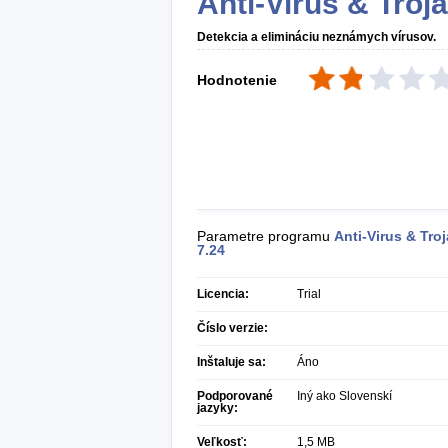
Anti-Virus & Troj
Detekcia a elimináciu neznámych vírusov.
Hodnotenie
Parametre programu
Anti-Virus & Tro
7.24
Licencia:
Trial
Číslo verzie:
Inštaluje sa:
Áno
Podporované
Iný ako Slovenskí
jazyky:
Veľkosť:
1,5 MB