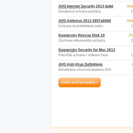
užívateľov.
AVG Internet Security 2013 build
Sha
2897a6066 64bit
Komplexná ochrana počítača.
1
AVG Antivirus 2013 2897a6066
Sha
64bit
Ochrana na prehliadanie webu,
1
používanie e-mailu a sociálnych sietí.
Kaspersky Rescue Disk 10
Fr
Záchrana infikovaného počítača.
2
Kaspersky Security for Mac 2013
13.0.2.458
Pokročilá ochrana v reálnom čase.
1
AVG Anti-Virus Definitions
September 29, 2012
Aktualizácie vírusovej databázy AVG.
ďalšie nové programy »